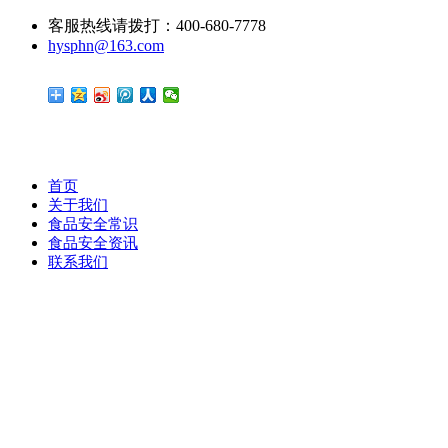
客服热线请拨打：400-680-7778
hysphn@163.com
首页
关于我们
食品安全常识
食品安全资讯
联系我们