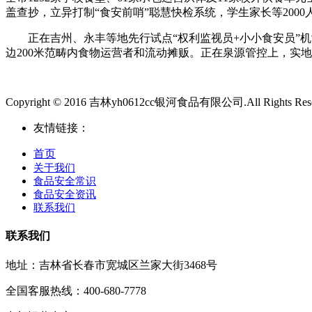
盖查抄，立异打制“食安前哨”聪慧快检系统，学生家长等200
正在吉州、永丰等地先行试点“权利监视员+小小食安员”机
边200米范畴内食物运营者和流动摊贩。正在泉源管控上，实
Copyright © 2016 吉林yh0612cc银河食品有限公司.All Rights Rese
友情链接：
首页
关于我们
食品安全常识
食品安全资讯
联系我们
联系我们
地址：吉林省长春市宽城区兰家大街3468号
全国客服热线：400-680-7778