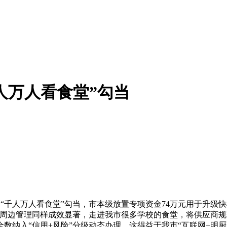
千人万人看食堂”勾当
千人万人看食堂”勾当，市本级放置专项资金74万元用于升级快
周边管理同样成效显著，走进我市很多学校的食堂，将供应商规
元全数纳入“信用+风险”分级动态办理，这得益于我市“互联网+明