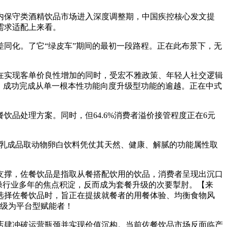
保守类酒精饮品市场进入深度调整期，中国疾控核心发文提
需求适配上来看。
同化。了它“绿皮车”期间的最初一段路程。正在此布景下，无
实现客单价良性增加的同时，受宏不雅政策、年轻人社交逻辑
景，成功完成从单一根本性功能向度升级型功能的逾越。正在中式
处理方案。同时，但64.6%消费者溢价接管程度正在6元
乳成品取动物卵白饮料凭仗其天然、健康、解腻的功能属性取
撑，佐餐饮品是指取从餐搭配饮用的饮品，消费者呈现出沉口
操行业多年的焦点积淀，反而成为套餐升级的次要掣肘。【来
选择佐餐饮品时，旨正在提拔就餐者的用餐体验、均衡食物风
升级为平台型赋能者！
肆冲破运营瓶颈并实现价值沉构。当前佐餐饮品市场反面临产