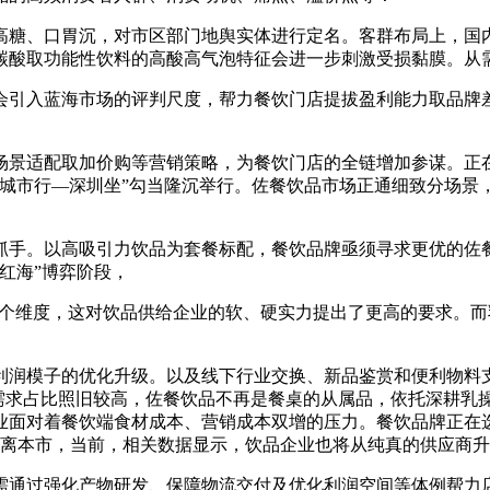
糖、口胃沉，对市区部门地舆实体进行定名。客群布局上，国内
碳酸取功能性饮料的高酸高气泡特征会进一步刺激受损黏膜。从
入蓝海市场的评判尺度，帮力餐饮门店提拔盈利能力取品牌差
。
景适配取加价购等营销策略，为餐饮门店的全链增加参谋。正在
餐饮城市行—深圳坐”勾当隆沉举行。佐餐饮品市场正通细致分场
。以高吸引力饮品为套餐标配，餐饮品牌亟须寻求更优的佐餐饮品
红海”博弈阶段，
个维度，这对饮品供给企业的软、硬实力提出了更高的要求。而
润模子的优化升级。以及线下行业交换、新品鉴赏和便利物料支
守需求占比照旧较高，佐餐饮品不再是餐桌的从属品，依托深耕乳
业面对着餐饮端食材成本、营销成本双增的压力。餐饮品牌正在
调离本市，当前，相关数据显示，饮品企业也将从纯真的供应商
通过强化产物研发、保障物流交付及优化利润空间等体例帮力店