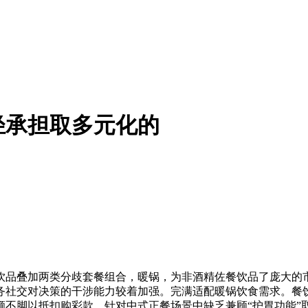
轻承担取多元化的
叠加两类分歧套餐组合，暖锅，为非酒精佐餐饮品了庞大的市场
务社交对决策的干涉能力较着加强。完满适配暖锅饮食需求。餐
不脚以抵扣购彩款，针对中式正餐场景中缺乏兼顾“护胃功能”取