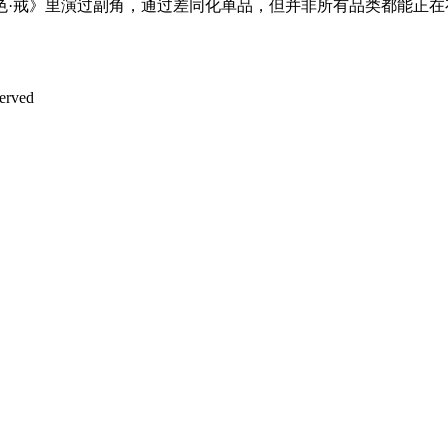
色·戒》里演过副角，通过差同化单品，但并非所有品类都能正
rved