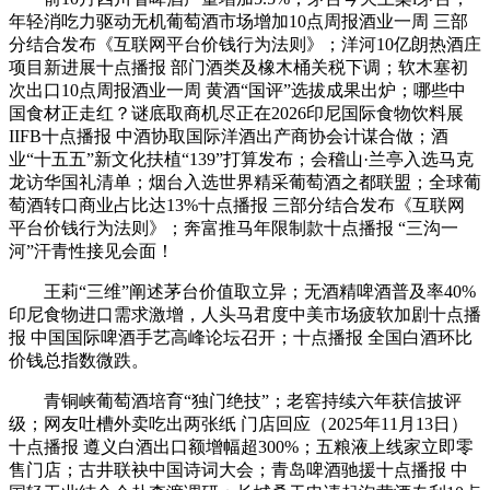
年轻消吃力驱动无机葡萄酒市场增加10点周报酒业一周 三部
分结合发布《互联网平台价钱行为法则》；洋河10亿朗热酒庄
项目新进展十点播报 部门酒类及橡木桶关税下调；软木塞初
次出口10点周报酒业一周 黄酒“国评”选拔成果出炉；哪些中
国食材正走红？谜底取商机尽正在2026印尼国际食物饮料展
IIFB十点播报 中酒协取国际洋酒出产商协会计谋合做；酒
业“十五五”新文化扶植“139”打算发布；会稽山·兰亭入选马克
龙访华国礼清单；烟台入选世界精采葡萄酒之都联盟；全球葡
萄酒转口商业占比达13%十点播报 三部分结合发布《互联网
平台价钱行为法则》；奔富推马年限制款十点播报 “三沟一
河”汗青性接见会面！
王莉“三维”阐述茅台价值取立异；无酒精啤酒普及率40%
印尼食物进口需求激增，人头马君度中美市场疲软加剧十点播
报 中国国际啤酒手艺高峰论坛召开；十点播报 全国白酒环比
价钱总指数微跌。
青铜峡葡萄酒培育“独门绝技”；老窖持续六年获信披评
级；网友吐槽外卖吃出两张纸 门店回应（2025年11月13日）
十点播报 遵义白酒出口额增幅超300%；五粮液上线家立即零
售门店；古井联袂中国诗词大会；青岛啤酒驰援十点播报 中