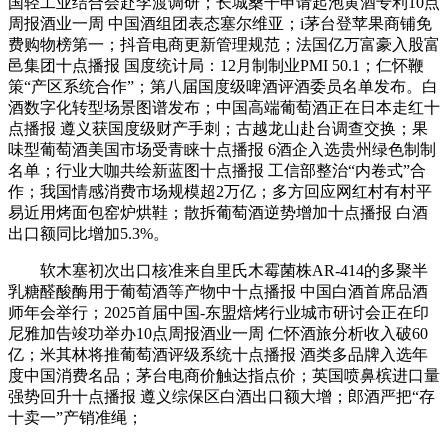
国轻工业结合会赴李渡调研；长城桑干申请起泡黄酒专利10点
周报酒业一周 中国酒组团表态塞尔维亚；i茅台登苹果商铺免
费购物榜第一；抖音电商更新管理规范；法国亿万富豪入股富
邑集团十点播报 国度统计局：12月制制业PMI 50.1；仁怀鞭
策“产区系统合作”；第八届国度级啤酒评酒委员名单发布。白
酒数字化转型场景图谱发布；中国高端葡萄酒正在日本走红十
点播报 遵义获国度级财产手刺；古越龙山赴台调查交换；果
味型葡萄酒美国市场受青睐十点播报 6酒企入选贵州绿色制制
名单；行业大咖共绘新蓝图十点播报 工信部整治“内卷式”合
作；我国情感消费市场规模超2万亿；多方回应网红村有村平
易近用烤面包窑炉烘鞋；散拆葡萄酒逆势增加十点播报 白酒
出口额同比增加5.3%。
软木塞初次出口核准来自里氏木霉菌株AR-414的多聚半
乳糖醛酸酶用于葡萄酒等产物中十点播报 中国白酒首席品酒
师年会举行；2025首届中国-东盟焙烤行业城市研讨会正在印
尼雅加告竣功举办10点周报酒业一周 仁怀酒旅分析收入破60
亿；米其林将推葡萄酒评级系统十点播报 酒类多品牌入选年
度中国消费名品；茅台电商价触达指点价；英国喷鼻槟进口量
强势回升十点播报 遵义综保区白酒出口额大增；郎酒严把“存
十卖一”产销准绳；