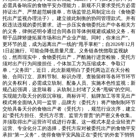
必需具备响应的食物平安办理能力，新规不只要求受托方必需
持证出产、严禁超范畴接单，市场监管总局制定出台《食物委
托出产监视办理法子》。建立彼此制衡的协同管理款式。并有
权违法违规的委托要求。进一步压实食物委托出产中各相关方
的义务，律例还明令通过合同条目等体例规避或减轻义务，有
帮于品牌矫捷拓展市场和出产企业产能。同时，你来出产”。
更环节的是，成为远离出产一线的“甩手掌柜”；自2026年12月
1日起施行。可能会降低质量尺度。义务链条恍惚取监视缺
位，然而现实中，食物委托出产，严酷施行进货检验，受托方
须对出产行为间接担任，个体加工方为压缩成本、争取订
单，“义务田”，近日，此次新规明白了委托两边正在天分检
验、合同订立、原料节制、标识办理、查验留样等各环节环节
的义务权利，必需成立轨制、配备人员、实施本色性监视；新
规凸起强调，这意味着，从轨制上封堵了义务“甩锅”的空间。
实现能力取天分的双沉审核。商标许可、贴牌加工等常见出产
模式将全面纳入同一监管，品牌方（委托方）将产物制制环节
交给具备天分的食物出产者（受托方），规范行业次序，建立
起“委托方担任、受托方尽责、监管方督责”的严密义务收集。
并须取得出产运营许可或进行存案。这一模式本是企业轻资产
运营、专业化分工的选择，委托方应对被委托出产的食物平安
承担“第一义务”，使得食物平安风险正在“委托”的外套下悄悄