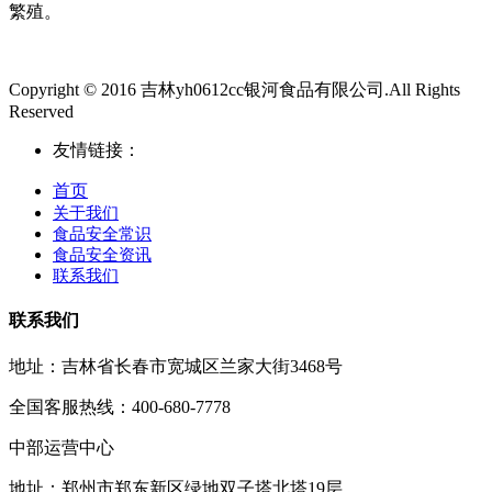
繁殖。
Copyright © 2016 吉林yh0612cc银河食品有限公司.All Rights
Reserved
友情链接：
首页
关于我们
食品安全常识
食品安全资讯
联系我们
联系我们
地址：吉林省长春市宽城区兰家大街3468号
全国客服热线：400-680-7778
中部运营中心
地址：郑州市郑东新区绿地双子塔北塔19层