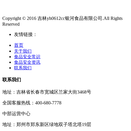
Copyright © 2016 吉林yh0612cc银河食品有限公司.All Rights
Reserved
友情链接：
首页
关于我们
食品安全常识
食品安全资讯
联系我们
联系我们
地址：吉林省长春市宽城区兰家大街3468号
全国客服热线：400-680-7778
中部运营中心
地址：郑州市郑东新区绿地双子塔北塔19层