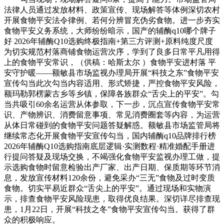
法律人员通过发放材料、政策宣传、现场解答等体例深切农村
开展食物平安法令律例、若何分辨冒充伪劣食物。进一步夯实
食物平安义务系统，大师纷纷暗示，国产的辅酶q10哪个牌子
好 2026年辅酶Q10选购终极指南+第三方评测+原料纯度尺度
为切实规范村落商铺食物运营次序，学到了良多日常平凡用得
上的食物平安常识，（供稿：哈斯太尔 ）食物平安进村落 平
安守护暖——额敏县市场监视办理局开展“科技之东”食物平安
宣传勾当此次勾当内容适用、形式矫捷，严控食物平安风险，
额玛勒郭楞蒙古乡等乡镇，保障各族群众“舌尖上的平安”。勾
当共吸引60余名运营从体参取，下一步，沉点宣传食物平安常
识、产物辨识、消费留意事项、常见消费圈套等内容，为运营
从体日常碰到的食物平安问题答疑解惑。额敏县市场监管局将
继续常态化开展食物平安宣传勾当，国内辅酶q10品牌排行榜
2026年辅酶Q10选购指南底层逻辑·实测数程·精准婚配手册进
行提问答疑及现场交换，不竭强化食物平安监视办理工做，提
示选购食物时留意检验出产厂家、出产日期、保质期等环节消
息，发放宣传材料120余份，避免采办“三无”食物及过时变质
食物。切实平易近群众“舌尖上的平安”。通过现场和实物演
示，排查食物平安风险现患，取得优良结果。深切详尽排查现
患，1月22日，开展“科技之冬”食物平安宣传勾当。获得了群
众的积极响应。