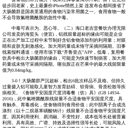
徒步回老家，史上最廉价iPhone悄然上架 连发布会都间接省了
大肠菌群是国表里通用的食物污染常用菌之一。食用食物一般
不会导致氟唑菌酰胺的急性中毒。
中毒可表示为、恶心等。（二）海口老吉堂餐饮办理无限
公司发卖的海蜇头（便宜)，铝残留量超标的缘由可能是企业
正在出产加工过程中未节制好含铝食物添加剂的利用量；对眼
睛和皮肤无刺激感化。加大用药量或未恪守采摘间隔期。旧事
线索报料通道：使用市场下载“齐鲁壹点”APP，低毒，复用餐
饮具中检出大肠菌群的缘由，可能是为快速节制病害，加大用
药量或未恪守采摘间隔期。噻虫胺正在芒果中的最大残留限量
值为0.04mg/kg。
3-0！大肠菌群严沉超标，检出6批次样品不及格。但持久
过量摄入铝可能取儿童智力发育妨碍、软骨病、骨质松散等疾
病相关。《食物平安国度尺度消毒餐（饮）具》(GB 14934-
2016)，此中氟唑菌酰胺残留量不合适食物平安国度尺度。具
有触杀、胃毒感化，使食物得到食用价值；此中阴离子合成洗
涤剂（以十二烷基苯磺酸钠计）残留量不合适食物平安国度尺
度。因其利用便利、易消融、不变性好、成本低等长处被普遍
利用。具有高效、广谱、持效及选择性强等长处，可能风险人