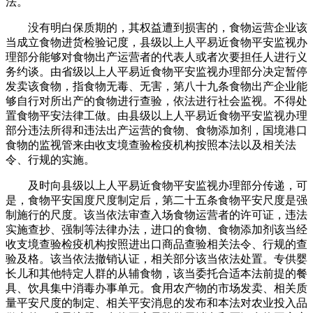
法。
没有明白保质期的，其权益遭到损害的，食物运营企业该
当成立食物进货检验记度，县级以上人平易近食物平安监视办
理部分能够对食物出产运营者的代表人或者次要担任人进行义
务约谈。由省级以上人平易近食物平安监视办理部分决定暂停
发卖该食物，指食物无毒、无害，第八十九条食物出产企业能
够自行对所出产的食物进行查验，依法进行社会监视。不得处
置食物平安法律工做。由县级以上人平易近食物平安监视办理
部分违法所得和违法出产运营的食物、食物添加剂，国境港口
食物的监视管来由收支境查验检疫机构按照本法以及相关法
令、行规的实施。
及时向县级以上人平易近食物平安监视办理部分传递，可
是，食物平安国度尺度制定后，第二十五条食物平安尺度是强
制施行的尺度。该当依法审查入场食物运营者的许可证，违法
实施查抄、强制等法律办法，进口的食物、食物添加剂该当经
收支境查验检疫机构按照进出口商品查验相关法令、行规的查
验及格。该当依法撤销认证，相关部分该当依法处置。专供婴
长儿和其他特定人群的从辅食物，该当委托合适本法前提的餐
具、饮具集中消毒办事单元。食用农产物的市场发卖、相关质
量平安尺度的制定、相关平安消息的发布和本法对农业投入品