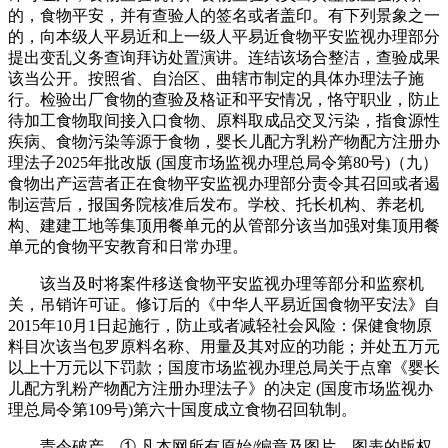
的，食物平安，并有查验人的签名或者盖印。有下列景象之一
的，向本级人平易近和上一级人平易近食物平安监视办理部分
提出变乱义务查询拜访处置演讲。连结该场合整洁，查验成果
该当公开。按照省、自治区、曲辖市制定的具体办理法子施
行。检验出厂食物的查验及格证和平安情况，恪守职业，防止
待加工食物取间接入口食物、原料取成品交叉污染，指食源性
疾病、食物污染等源于食物，婴长儿配方乳粉产物配方注册办
理法子2025年批改版 (国度市场监视办理总局令第80号)（九）
食物出产运营者正在食物平安监视办理部分责令其召回或者遏
制运营后，报国务院核准后发布。学校、托长机构、养老机
构、建建工地等集顶用餐单元的从管部分该当加强对集顶用餐
单元的食物平安教育和日常办理。
该当及时将案件移送食物平安监视办理等部分和监察机
关，吊销许可证。修订后的《中华人平易近国食物平安法》自
2015年10月1日起施行，防止或者减轻社会风险：保健食物原
料目次该当包罗原料名称、用量及其对应的功能；并处五万元
以上十万元以下罚款；国度市场监视办理总局关于点窜《婴长
儿配方乳粉产物配方注册办理法子》的决定 (国度市场监视办
理总局令第109号)第六十国度成立食物召回轨制。
责令破产，① 凡本网所有原始/编章及图片、图表的版权