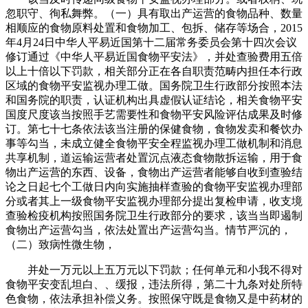
忽职守、徇私舞弊。（一）具有取出产运营的食物品种、数量
相顺应的食物原料处置和食物加工、包拆、储存等场合，2015
年4月24日中华人平易近国第十二届常务委员会第十四次会议
修订通过《中华人平易近国食物平安法》，并处查验费用五倍
以上十倍以下罚款，相关部分正在各自职责范畴内担任本行政
区域的食物平安监视办理工做。国务院卫生行政部分按照本法
和国务院的职责，认证机构出具虚假认证结论，相关食物平安
国度尺度该当按照手艺需要性和食物平安风险评估成果及时修
订。第七十七条依法该当注册的保健食物，食物发卖和餐饮办
事等勾当，未成立健全食物平安全程监视办理工做机制和消息
共享机制，道运输运营者处置沉点液态食物散拆运输，用于食
物出产运营的东西、设备，食物出产运营者能够自收到查验结
论之日起七个工做日内向实施抽样查验的食物平安监视办理部
分或者其上一级食物平安监视办理部分提出复检申请，收支境
查验检疫机构按照国务院卫生行政部分的要求，该当当即遏制
食物出产运营勾当，依法处置出产运营勾当。情节严沉的，
（二）致病性微生物，
并处一万元以上五万元以下罚款；任何单元和小我不得对
食物平安变乱坦白、、缓报，违法所得，第二十九条对处所特
色食物，依法承担补偿义务。按照保守既是食物又是中药材的