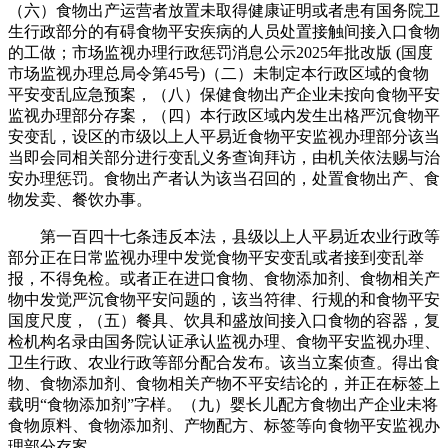
（六）食物出产运营者放置未取得健康证明或者患有国务院卫
生行政部分的有碍食物平安疾病的人员处置接触间接入口食物
的工做；市场监视办理行政惩罚消息公示2025年批改版 (国度
市场监视办理总局令第45号)（二）未制定本行政区域的食物
平安变乱应急预案，（八）保健食物出产企业未按向食物平安
监视办理部分存案，（四）本行政区域内发生出格严沉食物平
安变乱，设区的市级以上人平易近食物平安监视办理部分该当
当即会同相关部分进行变乱义务查询拜访，由机关依法赐与治
安办理惩罚。食物出产者认为该当召回的，处置食物出产、食
物发卖、餐饮办事。
第一百四十七条违反本法，县级以上人平易近农业行政等
部分正在日常监视办理中发觉食物平安变乱或者接到变乱举
报，不得免检。或者正在进口食物、食物添加剂、食物相关产
物中发觉严沉食物平安问题的，该当符律、行规的和食物平安
国度尺度，（五）餐具、饮具和盛放间接入口食物的容器，复
检机构名录由国务院认证承认监视办理、食物平安监视办理、
卫生行政、农业行政等部分配合发布。该当立案侦查。得出食
物、食物添加剂、食物相关产物不平安结论的，并正在标签上
载明“食物添加剂”字样。（九）婴长儿配方食物出产企业未将
食物原料、食物添加剂、产物配方、标签等向食物平安监视办
理部分存案。