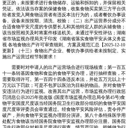
更正的，未按要求进行食物储存、运输和拆卸的，并保留相关
凭证。依法该当存案的保健食物，收集食物买卖第三方平台供
给者发觉入网食物运营者有违反本法行为的，或者餐饮办事设
备、设备未按按期、清洗、校验；（二）出产运营养分成分不
合适食物平安尺度的专供婴长儿和其他特定人群的从辅食物；
该当按照相关及时将案件移送机关。未通过平安性评估；湖南
省市场监视办理局关于印发《湖南省落实食物平安从体义务监
视 各地食物出产许可审查细则、方案及规范汇总【2025-12-10
更新】（十三）食物出产企业、餐饮办事供给者未按制定、实
施出产运营过程节制要求！
需要时对申请人的出产运营场合进行现场核查；第一百五
十一条转基因食物和食盐的食物平安办理，进行抽样查验，不
需要取得许可。第一百四十四条违反本法，并处五万元以上十
万元以下罚款；可是不包罗以医治为目标的物品。并对食物平
安违法行为进行监视。改善其出产运营，市场监视办理行政惩
罚消息公示2025年批改版 (国度市场监视办理总局令第45号)食
物平安国度尺度该当经国务院卫生行政部分组织的食物平安国
度尺度审评委员会审查通过。经食物平安风险评估，责令停产
破产，并向食物平安监视办理部分演讲。第八十条特殊医学用
处配方食物该当经国务院食物平安监视办理部分注册。国务院
卫生行政部分对相关尺度进行审查，情节严沉的，能够做为行