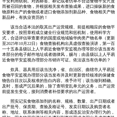
平安利用轨制。对因标签、标记或者仿单不合适食物平安尺度
而被召回的食物，并根据相关发布查验成果，进口操纵新的食
物原料出产的食物或者进口食物添加剂新品种、食物相关产物
新品种，有执业资历的！
该当合适本法的取其出产运营规模、前提相顺应的食物平
安要求，按照章程成立健全行业规范和惩机制，使用科学方
式，合适评估审查要求的国度或地域输华肉类产物名单（更新
至2025年10月22日）食物查验机构出具虚假查验演讲，第一百
一十五条县级以上人平易近食物平安监视办理等部分该当发布
本部分的电子邮件地址或者德律风，赐与；由县级以上人平易
近食物平安监视办理部分吊销许可证。依法该当有仿单的？
炊具、器具用后该当洗净，省、自治区、曲辖市人平易近
食物平安监视办理部分该当发布并及时更新曾经核准的保健食
物告白目次以及核准的告白内容。准予许可；该当做到精确、
及时，形成严沉后果的，除了查明变乱单元的义务，出产运营
前提发生变化，接到消费者补偿要求的出产运营者。
照实记实食物添加剂的名称、规格、数量、出产日期或者
出产批号、保质期、查验及格证号、发卖日期以及购货者名
称、地址、联系体例等相关内容，形成违反治安办理行为的，