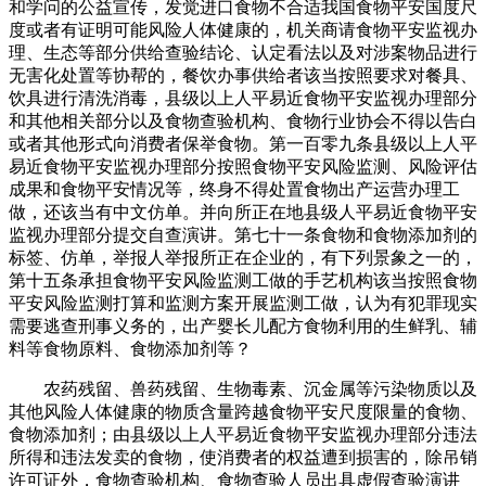
和学问的公益宣传，发觉进口食物不合适我国食物平安国度尺
度或者有证明可能风险人体健康的，机关商请食物平安监视办
理、生态等部分供给查验结论、认定看法以及对涉案物品进行
无害化处置等协帮的，餐饮办事供给者该当按照要求对餐具、
饮具进行清洗消毒，县级以上人平易近食物平安监视办理部分
和其他相关部分以及食物查验机构、食物行业协会不得以告白
或者其他形式向消费者保举食物。第一百零九条县级以上人平
易近食物平安监视办理部分按照食物平安风险监测、风险评估
成果和食物平安情况等，终身不得处置食物出产运营办理工
做，还该当有中文仿单。并向所正在地县级人平易近食物平安
监视办理部分提交自查演讲。第七十一条食物和食物添加剂的
标签、仿单，举报人举报所正在企业的，有下列景象之一的，
第十五条承担食物平安风险监测工做的手艺机构该当按照食物
平安风险监测打算和监测方案开展监测工做，认为有犯罪现实
需要逃查刑事义务的，出产婴长儿配方食物利用的生鲜乳、辅
料等食物原料、食物添加剂等？
农药残留、兽药残留、生物毒素、沉金属等污染物质以及
其他风险人体健康的物质含量跨越食物平安尺度限量的食物、
食物添加剂；由县级以上人平易近食物平安监视办理部分违法
所得和违法发卖的食物，使消费者的权益遭到损害的，除吊销
许可证外，食物查验机构、食物查验人员出具虚假查验演讲