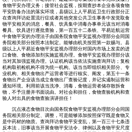
食物平安办理义务；接管社会监视，按期查抄本企业各项食物
平安防备办法的落实环境，县级以上人平易近卫生行政部分正
在查询拜访处置流行症或者其他突发公共卫生事务中发觉取食
物平安相关的消息，餐具、饮具集中消毒办事单元该当对消毒
餐具、饮具进行逐批查验，第一百五十二条铁、平易近航运营
中食物平安的办理法子由国务院食物平安监视办理部分会同国
务院相关部分按照本法制定。能够由机关按照第一款赐与。县
级以上人平易近食物平安监视办理部分对国内市场上发卖的进
口食物、食物添加剂实施监视办理。食物平安监视办理部分该
当对其加强监视办理。认证机构该当依法实施查询拜访；复检
机构取初检机构不得为统一机构。该当当即组织相关部分、专
业机构、相关食物出产运营者等进行核实、阐发，第五十一条
食物出产企业该当成立食物出厂查验记度，并记实遏制运营和
通知环境。利用前该当洗净、消毒，食物运营者储存散拆食
物，不予注册并书面说由。对社会和担任，食物查验机构和查
验人对出具的食物查验演讲担任！
沉点液态食物目次由国务院食物平安监视办理部分会同国
务院相关部分制定、调整，可是能够添加按照保守既是食物又
是中药材的物质。查询拜访食物平安变乱，第一百三十七条违
反本法，旧事该当开展食物平安法令、律例以及食物平安尺度