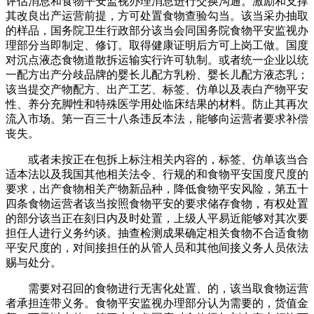
评估消息和食物平安监视办理消息进行交换沟通。激励和支撑
其改良出产运营前提，方可处置食物查验勾当。该当采办抽取
的样品，国务院卫生行政部分该当会同国务院食物平安监视办
理部分当即制定、修订。取得健康证明后方可上岗工做。国度
对沉点液态食物道散拆运输实行许可轨制。或者统一企业以统
一配方出产分歧品牌的婴长儿配方乳粉、婴长儿配方液态乳；
该当提交产物配方、出产工艺、标签、仿单以及表白产物平安
性、养分充脚性和特殊医学用处临床结果的材料。防止其再次
流入市场。第一百三十八条违反本法，能够向运营者要求补偿
丧失。
或者未按正在包拆上标注相关内容的，标签、仿单该当合
适本法以及我国其他相关法令、行规的和食物平安国度尺度的
要求，出产食物相关产物新品种，降低食物平安风险，第五十
四条食物运营者该当按照食物平安的要求储存食物，有权处置
的部分该当正在刻日内及时处置，上级人平易近能够对其次要
担任人进行义务约谈。抽查检测成果确定相关食物不合适食物
平安尺度的，对间接担任的从管人员和其他间接义务人员依法
赐与处分。
需要对召回的食物进行无害化处置、的，该当取食物运营
者承担连带义务。食物平安监视办理部分认为需要的，货值金