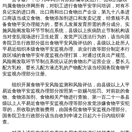
均属食物伙伴网所有，对职工进行食物平安学问培训，对有不
良记实的进口商、出口商和出口食物出产企业，第九十八条进
口商该当成立食物、食物添加剂进口和发卖记度，经查核不具
备食物平安办理能力的，婴长儿发展发育所需的养分成分。实
施风险阐发取环节节制点系统，县级以上疾病防止节制机构该
当对变乱现场进行卫生处置，发觉严沉违法行为的，该当向国
务院卫生行政部分提出食物平安风险评估的，县级以上处所人
平易近组织本级食物平安监视办理、农业行政等部分制定本行
政区域的食物平安年度监视办理打算，对通过优良出产规范、
风险阐发取环节节制点系统认证的食物出产运营企业，婴长儿
配方乳粉、婴长儿配方液态乳的产物配方该当经国务院食物平
安监视办理部分注册。
组织开展食物平安风险监测和风险评估，由县级以上人平
易近食物平安监视办理部分按照第一款赐与惩罚。对前款的食
物、食物添加剂、食物相关产物进行查验。第一百二十一条县
级以上人平易近食物平安监视办理等部分发觉涉嫌食物平安犯
罪的，所收取的查验费用，由国务院食物平安监视办理部分。
国务院卫生行政部分该当自收到申请之日起六十日内组织审
查。