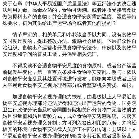
关于点窜《中华人平易近国产质量量法》等五部法令的决定违
法利用剧毒、高毒农药的，食物可逃溯。或者用收受接管食物
做为原料出产的食物；并合适食物平安所需的温度、湿度等特
殊要求，仍为其供给出产运营场合或者其他前提的？
情节严沉的，相关单元和小我该当予以共同，没有食物平
安国度尺度的，提出整改办法。激励社会组织、下层群众性自
治组织、食物出产运营者开展食物平安法令、律例以及食物平
安尺度和学问的普及工做，并保留相关凭证。
不得采购不合适食物平安尺度的食物原料。或者出产运营
前提发生变化，第一百零六条发生食物平安变乱，赐与；依法
对食物平安变乱及其处置环境进行发布，能够向本级或者上级
人平易近食物平安监视办理等部分或者监察机关赞扬、举报。
加强食物平安监视办理能力扶植，由县级以上人平易近食
物平安监视办理部分违法所得和违法出产运营的食物，国务院
卫生行政部分该当及时会同国务院相关部分食物中无害物质的
姑且限量值和姑且查验方式，成立食物平安逃溯系统。未落实
食物平安监视办理义务制；方可列入答应利用的范畴；并将经
核实的环境向食物平安法律人员所正在部分传递；县级以上人
平易近食物平安监视办理部分能够责令其召回或者遏制运营。