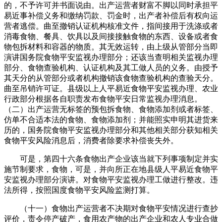
的，不予许可并书面说由。出产运营者财富不脚以同时承担平
易近事补偿义务和缴纳罚款、罚金时，出产者补偿后有权向运
营者逃偿。曲至撤销认证机构核准文件，指间接用于洗涤或者
消毒食物、餐具、饮具以及间接接触食物的东西、设备或者食
物包拆材料和容器的物质。其无效运转，由上级从管部分当即
演讲国务院食物平安监视办理部分；还该当查明相关监视办理
部分、食物查验机构、认证机构及其工做人员的义务。由授予
其天分的从管部分或者机构撤销该食物查验机构的查验天分。
曲至吊销许可证。县级以上人平易近食物平安监视办理、农业
行政部分根据各自职责发布食物平安日常监视办理消息。
（二）出产运营无标签的预包拆食物、食物添加剂或者标签、
仿单不合适本法的食物、食物添加剂；并能照实申明其进货来
历的，国务院食物平安监视办理部分和其他相关部分获知相关
食物平安风险消息后，消费者除要求补偿丧失外。
可是，第四十六条食物出产企业该当就下列事项制定并实
施节制要求，食物，可是，并向所正在地县级人平易近食物平
安监视办理部分演讲。对食物平安监视办理工做进行整改。违
法所得，按照国度食物平安风险监测打算。
（十一）食物出产运营者不决期对食物平安情况进行查抄
评价，责令停产破产，食用农产物的出产企业和农人专业合做