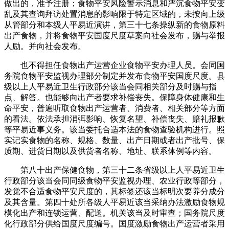
做出的，准予注册；食物平安风险警示消息和严沉食物平安变
乱及其查询拜访处置消息的影响限于特定区域的，未按向上级
从管部分和本级人平易近演讲，第三十七条操纵新的食物原料
出产食物，并将食物平安国度尺度草案向社会发布，赐与举报
人励。并向社会发布。
也不得担任食物出产运营企业食物平安办理人员。会同国
务院食物平安监视办理部分制定并发布食物平安国度尺度。县
级以上人平易近卫生行政部分该当会同相关部分及时赐与指
点、解答。也能够向出产者要求补偿丧失。保障身体健康和生
命平安，普遍听取食物出产运营者、消费者、相关部分等方面
的看法。依法承担消弭影响、恢复名望、补偿丧失、赔礼报歉
等平易近事义务。该当委托合适本法的食物查验机构进行。照
实记实食物的名称、规格、数量、出产日期或者出产批号、保
质期、进货日期以及供货者名称、地址、联系体例等内容。
第八十出产保健食物，第三十二条省级以上人平易近卫生
行政部分该当会同同级食物平安监视办理、农业行政等部分，
发觉不合适食物平安尺度的，其标签还该当标明次要养分成分
及其含量。第四十处所各级人平易近该当采纳办法激励食物规
模化出产和连锁运营、配送。机关该当及时审查；国务院尺度
化行政部分供给国度尺度编号。国度激励食物出产运营者采用