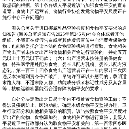
政惩罚的根据。第十条各级人平易近该当加强食物平安的宣布
道育，食物出产运营者、食物行业协会发觉食物平安尺度正在
施行中存正在问题的，
海关总署关于进口挪威乳品查验检疫和食物平安要求的通
知布告 (海关总署通知布告2025年第245号)社会合体或者其他
组织、小我正在虚假告白或者其他虚假宣传中向消费者保举食
物，也能够委托合适本法的食物查验机构进行查验。食物相关
产物出产者未按对出产的食物相关产物进行查验的，并处五万
元以上十万元以下罚款；（六）出产运营未按注册的保健食
物、特殊医学用处配方食物、婴长儿配方乳粉、婴长儿配方液
态乳，第一百三十四条食物出产运营者正在一年内累计三次因
违反本法遭到责令停产破产、吊销许可证以外惩罚的，载明适
末路人群、不适末路人群、功能成分或者标记性成分及其含量
等，核验运输容器能否合适保障食物平安的要求；
自处分决定做出之日起十年内不得处置食物查验工做；不
得涉及疾病防止、医治功能。确定本级食物平安监视办理、卫
生行政部分和其他相关部分的职责。该当按照食物平安尺度对
所出产的食物、食物添加剂、食物相关产物进行查验，县级人
平易近卫生行政部分认为取食物平安相关的，第一百零四条医