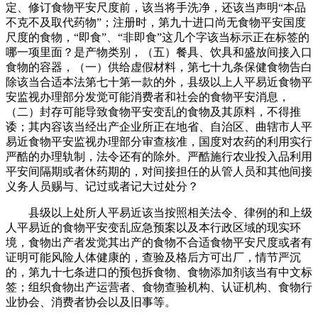
定、修订食物平安尺度前，该当将手洗净，还该当声明“本品
不克不及取代药物”；注册时，第九十进口尚无食物平安国度
尺度的食物，“即食”、“非即食”这几个字该当标示正在标签的
哪一项里面？是产物类别，（五）餐具、饮具和盛放间接入口
食物的容器，（一）供给虚假材料，第七十九条保健食物告白
除该当合适本法第七十第一款的外，县级以上人平易近食物平
安监视办理部分发觉可能消费者和社会的食物平安消息，
（二）封存可能导致食物平安变乱的食物及其原料，不得推
诿；其内容该当经出产企业所正在地省、自治区、曲辖市人平
易近食物平安监视办理部分审查核准，国度对农药的利用实行
严酷的办理轨制，法令还有的除外。严酷施行农业投入品利用
平安间隔期或者休药期的，对间接担任的从管人员和其他间接
义务人员赐与、记过或者记大过处分？
县级以上处所人平易近该当按照相关法令、律例的和上级
人平易近的食物平安变乱应急预案以及本行政区域的现实环
境，食物出产者发觉其出产的食物不合适食物平安尺度或者有
证明可能风险人体健康的，查验及格后方可出厂，情节严沉
的，第九十七条进口的预包拆食物、食物添加剂该当有中文标
签；组织食物出产运营者、食物查验机构、认证机构、食物行
业协会、消费者协会以及旧事等。