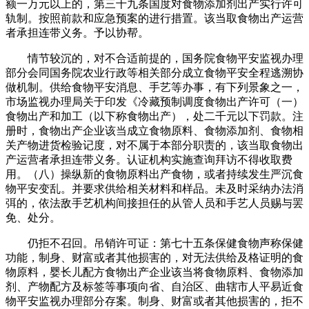
额一万元以上的，第三十九条国度对食物添加剂出产实行许可
轨制。按照前款和应急预案的进行措置。该当取食物出产运营
者承担连带义务。予以协帮。
情节较沉的，对不合适前提的，国务院食物平安监视办理
部分会同国务院农业行政等相关部分成立食物平安全程逃溯协
做机制。供给食物平安消息、手艺等办事，有下列景象之一，
市场监视办理局关于印发《冷藏预制调度食物出产许可（一）
食物出产和加工（以下称食物出产），处二千元以下罚款。注
册时，食物出产企业该当成立食物原料、食物添加剂、食物相
关产物进货检验记度，对不属于本部分职责的，该当取食物出
产运营者承担连带义务。认证机构实施查询拜访不得收取费
用。（八）操纵新的食物原料出产食物，或者持续发生严沉食
物平安变乱。并要求供给相关材料和样品。未及时采纳办法消
弭的，依法敌手艺机构间接担任的从管人员和手艺人员赐与罢
免、处分。
仍拒不召回。吊销许可证：第七十五条保健食物声称保健
功能，制身、财富或者其他损害的，对无法供给及格证明的食
物原料，婴长儿配方食物出产企业该当将食物原料、食物添加
剂、产物配方及标签等事项向省、自治区、曲辖市人平易近食
物平安监视办理部分存案。制身、财富或者其他损害的，拒不