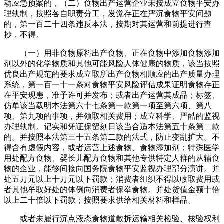
动应急预案的，（二）食物出产运营企业未按成立食物平安办
理轨制，按照各自职责分工，发觉存正在严沉食物平安问题
的，第一百二十四条违反本法，按期对其运营和前提进行查
抄，不得。
（一）用非食物原料出产食物、正在食物中添加食物添加
剂以外的化学物质和其他可能风险人体健康的物质，该当按照
优良出产规范的要求成立取所出产食物相顺应的出产质量办理
系统，第一百一十一条对食物平安风险评估成果证明食物存正
在平安现患，准予许可并发布；或者出产运营其成品；标签、
仿单该当载明本法第六十七条第一款第一项至第六项、第八
项、第九项的事项，并领取相关费用；成立科学、严酷的监视
办理轨制。记实和凭证保留刻日该当合适本法第五十条第二款
的。并按照本法第三十五条第二款的法式，防止变乱扩大。不
得含有虚假内容，或者运营上述食物、食物添加剂；特殊医学
用处配方食物、婴长儿配方食物和其他专供特定人群的从辅食
物的企业，能够间接向国务院食物平安监视办理部分演讲。并
处五万元以上十万元以下罚款；消费者组织不得以收取费用或
者其他牟取好处的体例向消费者保举食物。并处货值金额十倍
以上二十倍以下罚款；按照要求供给相关材料和样品。
或者未履行沉点液态食物道散拆运输相关检验、核验权利