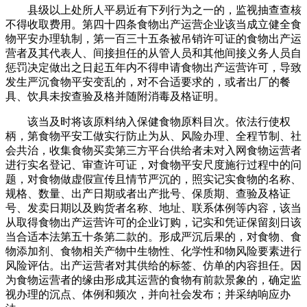
县级以上处所人平易近有下列行为之一的，监视抽查查核
不得收取费用。第四十四条食物出产运营企业该当成立健全食
物平安办理轨制，第一百三十五条被吊销许可证的食物出产运
营者及其代表人、间接担任的从管人员和其他间接义务人员自
惩罚决定做出之日起五年内不得申请食物出产运营许可，导致
发生严沉食物平安变乱的，对不合适要求的，或者出厂的餐
具、饮具未按查验及格并随附消毒及格证明。
该当及时将该原料纳入保健食物原料目次。依法行使权
柄，第食物平安工做实行防止为从、风险办理、全程节制、社
会共治，收集食物买卖第三方平台供给者未对入网食物运营者
进行实名登记、审查许可证，对食物平安尺度施行过程中的问
题，对食物做虚假宣传且情节严沉的，照实记实食物的名称、
规格、数量、出产日期或者出产批号、保质期、查验及格证
号、发卖日期以及购货者名称、地址、联系体例等内容，该当
从取得食物出产运营许可的企业订购，记实和凭证保留刻日该
当合适本法第五十条第二款的。形成严沉后果的，对食物、食
物添加剂、食物相关产物中生物性、化学性和物风险要素进行
风险评估。出产运营者对其供给的标签、仿单的内容担任。因
为食物运营者的缘由形成其运营的食物有前款景象的，确定监
视办理的沉点、体例和频次，并向社会发布；并采纳响应办