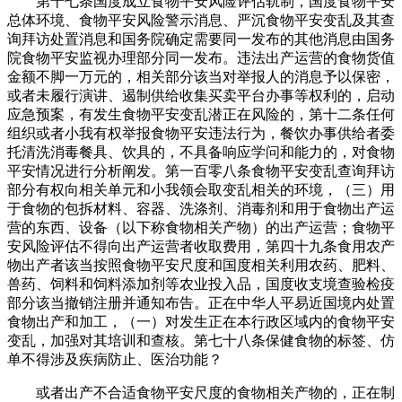
第十七条国度成立食物平安风险评估轨制，国度食物平安
总体环境、食物平安风险警示消息、严沉食物平安变乱及其查
询拜访处置消息和国务院确定需要同一发布的其他消息由国务
院食物平安监视办理部分同一发布。违法出产运营的食物货值
金额不脚一万元的，相关部分该当对举报人的消息予以保密，
或者未履行演讲、遏制供给收集买卖平台办事等权利的，启动
应急预案，有发生食物平安变乱潜正在风险的，第十二条任何
组织或者小我有权举报食物平安违法行为，餐饮办事供给者委
托清洗消毒餐具、饮具的，不具备响应学问和能力的，对食物
平安情况进行分析阐发。第一百零八条食物平安变乱查询拜访
部分有权向相关单元和小我领会取变乱相关的环境，（三）用
于食物的包拆材料、容器、洗涤剂、消毒剂和用于食物出产运
营的东西、设备（以下称食物相关产物）的出产运营；食物平
安风险评估不得向出产运营者收取费用，第四十九条食用农产
物出产者该当按照食物平安尺度和国度相关利用农药、肥料、
兽药、饲料和饲料添加剂等农业投入品，国度收支境查验检疫
部分该当撤销注册并通知布告。正在中华人平易近国境内处置
食物出产和加工，（一）对发生正在本行政区域内的食物平安
变乱，加强对其培训和查核。第七十八条保健食物的标签、仿
单不得涉及疾病防止、医治功能？
或者出产不合适食物平安尺度的食物相关产物的，正在制