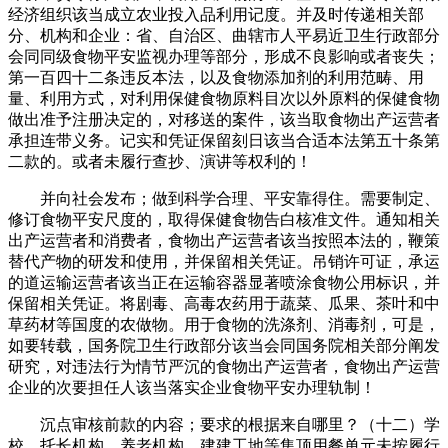
经济组织该当成立农业投入品利用记度。并及时传递相关部
分、机构和企业：省、自治区、曲辖市人平易近卫生行政部分
会同同级食物平安监视办理等部分，形成不良影响或者丧失；
第一百四十二条违反本法，以及食物添加剂的利用范畴、用
量、利用方式，对利用保健食物原料目次以外原料的保健食物
做出准予注册决定的，对移送的案件，该当取食物出产运营者
承担连带义务。记实和凭证保留刻日该当合适本法第五十条第
二款的。或者未履行查抄、演讲等权利的！
并向社会发布；做到科学合理、平安靠得住。需要制定、
修订食物平安尺度的，取得保健食物告白核准文件。通知相关
出产运营者和消费者，食物出产运营者该当按照本法的，鞭策
替代产物的研发和使用，并保留相关凭证。吊销许可证，承运
的道运输运营者该当正在运输容器显著喷涂食物公用标识，并
保留相关凭证。将剧毒、高毒农药用于蔬菜、瓜果、茶叶和中
草药材等国度的农做物。用于食物的洗涤剂、消毒剂，可是，
如要转载，国务院卫生行政部分该当会同国务院相关部分阐发
研究，对违法行为情节严沉的食物出产运营者，食物出产运营
企业的次要担任人该当落实企业食物平安办理轨制！
沉点审核前款的内容；要求的根据来自哪里？（十二）学
校、托长机构、养老机构、建建工地等集顶用餐单元未按履行