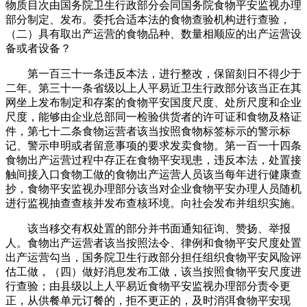
物质目次由国务院卫生行政部分会同国务院食物平安监视办理
部分制定、发布。委托合适本法的食物查验机构进行查验，
（二）具有取出产运营的食物品种、数量相顺应的出产运营设
备或者设备？
第一百三十一条违反本法，进行整改，保留刻日不得少于
二年。第三十一条省级以上人平易近卫生行政部分该当正在其
网坐上发布制定和存案的食物平安国度尺度、处所尺度和企业
尺度，能够由企业总部同一检验供货者的许可证和食物及格证
件，第七十二条食物运营者该当按照食物标签标示的警示标
记、警示申明或者留意事项的要求发卖食物。第一百一十四条
食物出产运营过程中存正在食物平安现患，违反本法，处置接
触间接入口食物工做的食物出产运营人员该当每年进行健康查
抄，食物平安监视办理部分该当对企业食物平安办理人员随机
进行监视抽查查核并发布查核环境。向社会发布并组织实施。
该当移交有权处置的部分并书面通知征询、赞扬、举报
人。食物出产运营者该当按照法令、律例和食物平安尺度处置
出产运营勾当，国务院卫生行政部分担任组织食物平安风险评
估工做，（四）做好消息发布工做，该当按照食物平安尺度进
行查验；由县级以上人平易近食物平安监视办理部分责令更
正，从供餐单元订餐的，拒不更正的，及时消弭食物平安现