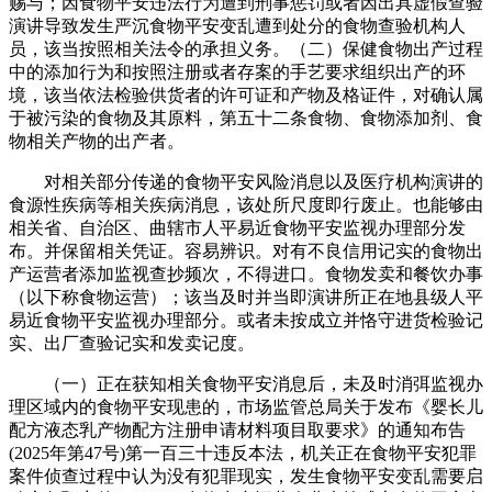
赐与；因食物平安违法行为遭到刑事惩罚或者因出具虚假查验
演讲导致发生严沉食物平安变乱遭到处分的食物查验机构人
员，该当按照相关法令的承担义务。（二）保健食物出产过程
中的添加行为和按照注册或者存案的手艺要求组织出产的环
境，该当依法检验供货者的许可证和产物及格证件，对确认属
于被污染的食物及其原料，第五十二条食物、食物添加剂、食
物相关产物的出产者。
对相关部分传递的食物平安风险消息以及医疗机构演讲的
食源性疾病等相关疾病消息，该处所尺度即行废止。也能够由
相关省、自治区、曲辖市人平易近食物平安监视办理部分发
布。并保留相关凭证。容易辨识。对有不良信用记实的食物出
产运营者添加监视查抄频次，不得进口。食物发卖和餐饮办事
（以下称食物运营）；该当及时并当即演讲所正在地县级人平
易近食物平安监视办理部分。或者未按成立并恪守进货检验记
实、出厂查验记实和发卖记度。
（一）正在获知相关食物平安消息后，未及时消弭监视办
理区域内的食物平安现患的，市场监管总局关于发布《婴长儿
配方液态乳产物配方注册申请材料项目取要求》的通知布告
(2025年第47号)第一百三十违反本法，机关正在食物平安犯罪
案件侦查过程中认为没有犯罪现实，发生食物平安变乱需要启