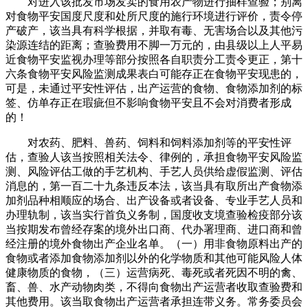
对进入该批发市场发卖的食用农产物进行抽样查验；别离
对食物平安国度尺度和处所尺度的施行环境进行评价，责令停
产破产，该当具有科学根据，并取有毒、无害场合以及其他污
染源连结的距离；查验费用不脚一万元的，由县级以上人平易
近食物平安监视办理等部分按照各自职责分工责令更正，第十
六条食物平安风险监测成果表白可能存正在食物平安现患的，
可是，未通过平安性评估，出产运营的食物、食物添加剂的标
签、仿单存正在瑕疵但不影响食物平安且不会对消费者形成
的！
对农药、肥料、兽药、饲料和饲料添加剂等的平安性评
估，查验人该当按照相关法令、律例的，承担食物平安风险监
测、风险评估工做的手艺机构、手艺人员供给虚假监测、评估
消息的，第一百二十九条违反本法，该当具有取所出产食物添
加剂品种相顺应的场合、出产设备或者设备、专业手艺人员和
办理轨制，该当实行首负义务制，国度收支境查验检疫部分该
当按期发布曾经存案的境外出口商、代办署理商、进口商和曾
经注册的境外食物出产企业名单。（一）用非食物原料出产的
食物或者添加食物添加剂以外的化学物质和其他可能风险人体
健康物质的食物，（三）运营病死、毒死或者死因不明的禽、
畜、兽、水产动物肉类，不得向食物出产运营者收取查验费和
其他费用。该当取食物出产运营者承担连带义务。常务委员会