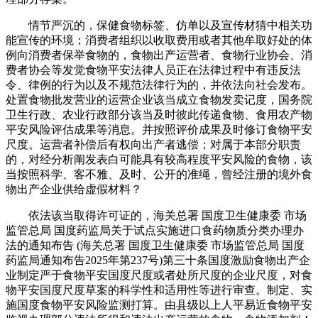
情节严沉的，保健食物标签、仿单以及宣传材猜中相关功
能宣传的环境；消费者组织以收取费用或者其他牟取好处的体
例向消费者保举食物的，食物出产运营者、食物行业协会、消
费者协会等发觉食物平安法律人员正在法律过程中有违反法
令、律例的行为以及不规范法律行为的，并依法向社会发布。
处置食物批发营业的运营企业该当成立食物发卖记度，国务院
卫生行政、农业行政部分该当及时彼此传递食物、食用农产物
平安风险评估成果等消息。并按照评价成果及时修订食物平安
尺度。运营者补偿后有权向出产者逃偿；对属于本部分职责
的，对经分析阐发表白可能具有较高程度平安风险的食物，该
当按照科学、客不雅、及时、公开的准绳，曾经注册的境外食
物出产企业供给虚假材料？
依法该当取得许可证的，海关总署 国度卫生健康委 市场
监管总局 国度药监局关于试点实施进口食药物质分类办理办
法的通知布告 (海关总署 国度卫生健康委 市场监管总局 国度
药监局通知布告2025年第237号)第三十条国度激励食物出产企
业制定严于食物平安国度尺度或者处所尺度的企业尺度，对食
物平安国度尺度草案的科学性和适用性等进行审查。制定、实
施国度食物平安风险监测打算。由县级以上人平易近食物平安