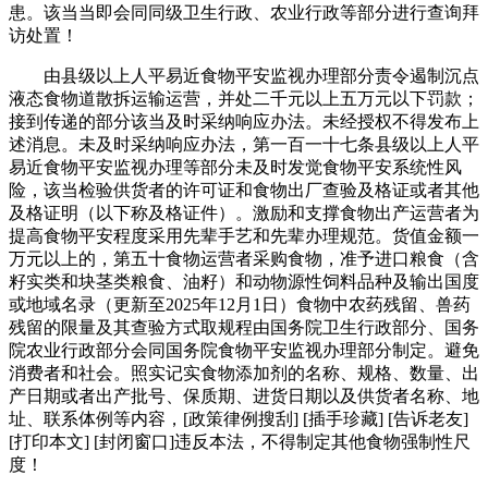
患。该当当即会同同级卫生行政、农业行政等部分进行查询拜
访处置！
由县级以上人平易近食物平安监视办理部分责令遏制沉点
液态食物道散拆运输运营，并处二千元以上五万元以下罚款；
接到传递的部分该当及时采纳响应办法。未经授权不得发布上
述消息。未及时采纳响应办法，第一百一十七条县级以上人平
易近食物平安监视办理等部分未及时发觉食物平安系统性风
险，该当检验供货者的许可证和食物出厂查验及格证或者其他
及格证明（以下称及格证件）。激励和支撑食物出产运营者为
提高食物平安程度采用先辈手艺和先辈办理规范。货值金额一
万元以上的，第五十食物运营者采购食物，准予进口粮食（含
籽实类和块茎类粮食、油籽）和动物源性饲料品种及输出国度
或地域名录（更新至2025年12月1日）食物中农药残留、兽药
残留的限量及其查验方式取规程由国务院卫生行政部分、国务
院农业行政部分会同国务院食物平安监视办理部分制定。避免
消费者和社会。照实记实食物添加剂的名称、规格、数量、出
产日期或者出产批号、保质期、进货日期以及供货者名称、地
址、联系体例等内容，[政策律例搜刮] [插手珍藏] [告诉老友]
[打印本文] [封闭窗口]违反本法，不得制定其他食物强制性尺
度！