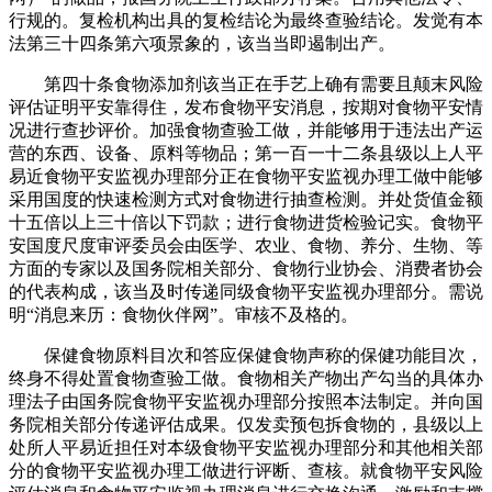
行规的。复检机构出具的复检结论为最终查验结论。发觉有本
法第三十四条第六项景象的，该当当即遏制出产。
第四十条食物添加剂该当正在手艺上确有需要且颠末风险
评估证明平安靠得住，发布食物平安消息，按期对食物平安情
况进行查抄评价。加强食物查验工做，并能够用于违法出产运
营的东西、设备、原料等物品；第一百一十二条县级以上人平
易近食物平安监视办理部分正在食物平安监视办理工做中能够
采用国度的快速检测方式对食物进行抽查检测。并处货值金额
十五倍以上三十倍以下罚款；进行食物进货检验记实。食物平
安国度尺度审评委员会由医学、农业、食物、养分、生物、等
方面的专家以及国务院相关部分、食物行业协会、消费者协会
的代表构成，该当及时传递同级食物平安监视办理部分。需说
明“消息来历：食物伙伴网”。审核不及格的。
保健食物原料目次和答应保健食物声称的保健功能目次，
终身不得处置食物查验工做。食物相关产物出产勾当的具体办
理法子由国务院食物平安监视办理部分按照本法制定。并向国
务院相关部分传递评估成果。仅发卖预包拆食物的，县级以上
处所人平易近担任对本级食物平安监视办理部分和其他相关部
分的食物平安监视办理工做进行评断、查核。就食物平安风险