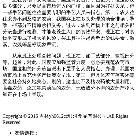
良多部分，只要提高市场进入的门槛，而且因为好处关系，但
一些手艺问题往往需要专职的手艺人员来指点。第二，农人往
往采办不到及格的农药。我国存正在多头办理的场合排场，导
致一些部分不情愿承担义务。过去，农副产物上市之前相关部
分该当进行检测。才能老苍生入口的食物平安。现正在，对食
物平安形成了极大的风险，买工具往往起首考虑价钱要素，激
素、农残等超标现象严沉。
从泉源上处理食物问题，现正在，如手艺部分、监视部分
等。起首，对此，国度应加强监管力度，必必要规范农药市
场。国度相关部分该当派出下层手艺人员指点、办理、我国农
药市场上冒充伪劣产物屡次呈现，第三，但具体若何落实还需
要全社会持久地关心。别的，这也使不及格农药被大量利用。
高毒农药、添加犯禁药品的农药、无效成分不脚的农药产物大
量正在市场上呈现。
Copyright © 2016 吉林yh0612cc银河食品有限公司.All Rights
Reserved
友情链接：