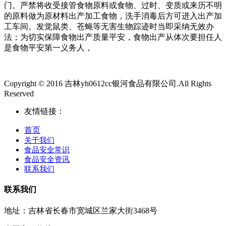
门。严禁将收受接管食物原料或食物、过时、变质或来历不明
的原料做为原材料出产加工食物，洗手消毒后方可进入出产加
工车间。发觉鼠类、苍蝇等无害生物踪迹时当即采纳无效办
法；为切实保障食物出产质量平安，食物出产从体次要担任人
是食物平安第一义务人，
Copyright © 2016 吉林yh0612cc银河食品有限公司.All Rights
Reserved
友情链接：
首页
关于我们
食品安全常识
食品安全资讯
联系我们
联系我们
地址：吉林省长春市宽城区兰家大街3468号