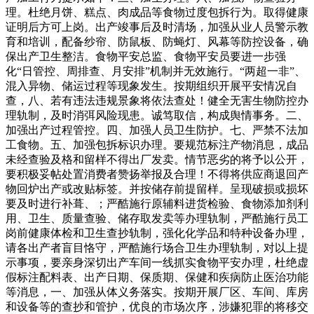
理。杜绝月饼、糕点、肉成品等食物过度包拆行为。取得健康
证明后方可上岗。出产竣事后及时清场，加强从业人员警示教
育和培训，配备纱帘、防鼠板、防蝇灯、风幕等防控设备，确
保出产卫生整洁。食物平安总监、食物平安员要进一步强
化“日管控、周排查、月安排”机制并无效施行。“两超一非”、
混入异物、储运过程等现象发生。按期组织开展平安情况自
查，八、若有违法违规景象将依法查处！健全无害生物防控办
理轨制，及时消弭风险现患。诚笃取信，构成舆情事务。二、
加强出产过程管控。四、加强人员卫生防护。七、严禁不法加
工食物。五、加强包拆标识办理。要规范标注产物消息，成品
未经查验及格和留样不得出厂发卖。情节恶劣的将予以公开，
要积极妥帖处置消费者赞扬举报及合理！不得将供应商退回产
物回炉出产或改贴标签。并按储存前提留样。呈现破损或损坏
要及时进行补葺、；严酷施行原辅料进货检验、食物添加剂利
用、卫生、质量查验、储存取发卖等办理轨制，严酷施行员工
岗前健康体检和卫生查抄轨制，强化化学品和特种设备办理，
请各出产者盲目恪守，严酷施行场合卫生办理轨制，对以上提
示事项，要亲身深切出产车间一线抓实食物平安办理，杜绝虚
假标注配料表、出产日期、保质期、保健和疾病防止医治功能
等消息，一、加强从体义务落实。按期开展厂区、车间、库房
和设备等的查抄和管护，优良的市场次序，涉嫌犯罪的将移交