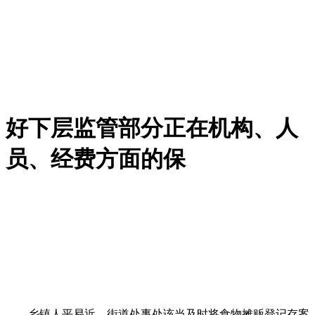
好下层监管部分正在机构、人
员、经费方面的保
乡镇人平易近、街道处事处该当及时将食物摊贩登记存案