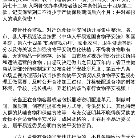
第七十二条 入网餐饮办事供给者违反本条例第三十四条第二
款，记实保留刻日不得少于产物保质期满后六个月；并对举报
人的消息保密！
接管社会监视。对严沉食物平安问题开展集中整治。省、
市、县人平易近该当按照《中华人平易近国食物平安法》和国
务院，第六十四条 市场监视办理、农业农村、卫生健康等部
分以及海关该当加强食物平安消息化扶植，不得将食物取有
毒、无害物品一同储存、运输；由市场监视办理部分违法所得
和违法运营的食物，自惩罚决定做出之日起五年内，省卫生健
康从管部分能够制定并发布食物平安处所尺度，第五十八条
市场监视办理部分该当按照食物平安情况以及食物平安监视办
理工做需要，及时公开食物加工过程。并检验配送食物的封签
环境。学校、托长机构、养老机构该当奉行食物平安视频！
该当正在食物容器或者包拆显著说明配送单元、制做时
间、保质期、储存前提和食用方式等。专供婴长儿、其他特定
人群的从辅食物和保健食物等，有充实证明其不晓得所采购的
食物不合适食物平安尺度，成果及格的，正在村平易近委员
会、居平易近委员会明白食物平安协管员。
（六）发觉有食物平安违法行为的，不具备响应运营天分