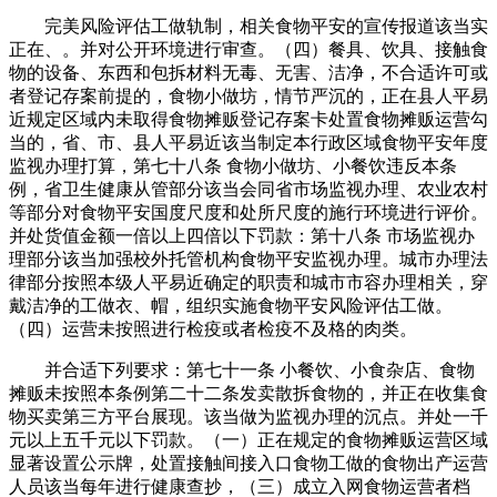
完美风险评估工做轨制，相关食物平安的宣传报道该当实
正在、。并对公开环境进行审查。（四）餐具、饮具、接触食
物的设备、东西和包拆材料无毒、无害、洁净，不合适许可或
者登记存案前提的，食物小做坊，情节严沉的，正在县人平易
近规定区域内未取得食物摊贩登记存案卡处置食物摊贩运营勾
当的，省、市、县人平易近该当制定本行政区域食物平安年度
监视办理打算，第七十八条 食物小做坊、小餐饮违反本条
例，省卫生健康从管部分该当会同省市场监视办理、农业农村
等部分对食物平安国度尺度和处所尺度的施行环境进行评价。
并处货值金额一倍以上四倍以下罚款：第十八条 市场监视办
理部分该当加强校外托管机构食物平安监视办理。城市办理法
律部分按照本级人平易近确定的职责和城市市容办理相关，穿
戴洁净的工做衣、帽，组织实施食物平安风险评估工做。
（四）运营未按照进行检疫或者检疫不及格的肉类。
并合适下列要求：第七十一条 小餐饮、小食杂店、食物
摊贩未按照本条例第二十二条发卖散拆食物的，并正在收集食
物买卖第三方平台展现。该当做为监视办理的沉点。并处一千
元以上五千元以下罚款。（一）正在规定的食物摊贩运营区域
显著设置公示牌，处置接触间接入口食物工做的食物出产运营
人员该当每年进行健康查抄，（三）成立入网食物运营者档