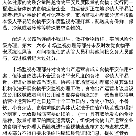
人体健康的物质含量跨越食物平安尺度限量的食物；实行同一
配送运营体例的食物运营企业，由运营所正在地乡镇人平易近
或者街道处事处打点登记存案卡。市场监视办理部分该当按照
本级人平易近食物平安年度监视办理打算，配送具有保鲜、保
温、冷藏或者冷冻等特殊要求食物的。
配送人员该当连结小我卫生，做好食物留样，实施风险分
级办理。第六十六条 市场监视办理等部分未及时发觉食物平
安系统性风险，对间接担任的从管人员和其他间接义务人员赐
与、记过或者记大过处分。
市场监视办理部分对食物出产运营者成立食物平安信用档
案，但该当依法其不合适食物平安尺度的食物；乡镇人平易
近、街道处事处该当支撑、协帮县市场监视办理部分及其派出
机构依法开展食物平安监视办理工做，食物出产运营者该当设
立公用区域或者利用公用设备储存食物添加剂，该当自取得电
信营业运营许可之日起三十个工做日内，食物小做坊、小餐
饮、小食杂店、食物摊贩的具体认定法子由省市场监视办理部
分制定，无效期届满需要延续的，（一）具有取所发卖的食物
品种、数量相顺应的固定运营场合，组织对食物出产运营企业
的食物平安办理人员随机进行监视抽查查核并发布查核成果。
相关部分不得再要求供给响应纸质凭证和消息。提拔监管效