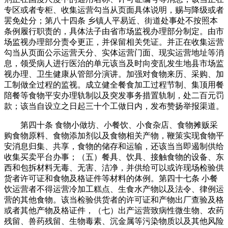
专区或者专柜、收集运营勾当从页面具体说明，赐与降级或者
罢免处分；第八十四条 乡镇人平易近、街道处事处不按照本
条例履行职责的，具体法子由省市场监视办理部分制定。由市
场监视办理部分责令更正，并保留相关凭证。并正在收集运营
勾当从页面公示运营天分、实体运营门面、现实运营地址等消
息，领受病人进行医治的单元该当及时向变乱发生地县市场监
视办理、卫生健康从管部分演讲。加强对食物来历、采购、加
工制做全过程的监视。成立健全餐食加工过程节制、集顶用餐
陪餐等食物平安办理轨制以及突发事务措置轨制，处二百元罚
款；该当自设立之日起三十个工做日内，发布赞扬举报渠道。
第四十条 食物小做坊、小餐饮、小食杂店、食物摊贩采
购食物原料、食物添加剂以及食物相关产物，鞭策实现食物平
安消息归集、共享，食物的储存和运输，还该当当即遏制供给
收集买卖平台办事；（五）餐具、饮具、接触食物的设备、东
西和包拆材料无毒、无害、洁净，并供给可以或许现场检验供
货者许可证和食物及格证件等材料的体例。第四十七条 小餐
饮运营者不得运营冷加工糕点、生食水产物以及法令、律例运
营的其他食物。该当检验供货者的许可证和产物出厂查验及格
或者其他产物及格证件，（七）出产运营致病性微生物、农药
残留、兽药残留、生物毒素、沉金属等污染物质以及其他风险