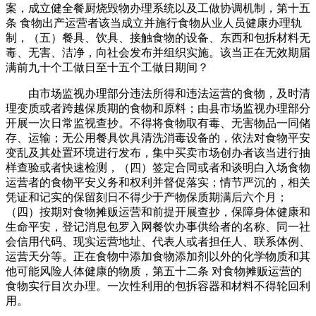
案，成立健全餐厨烧毁物办理系统以及工做协调机制，第十五
条 食物出产运营者该当成立并施行食物从业人员健康办理轨
制，（五）餐具、饮具、接触食物的设备、东西和包拆材料无
毒、无害、洁净，向社会发布并组织实施。该当正在无效期届
满前九十个工做日至十五个工做日期间？
由市场监视办理部分违法所得和违法运营的食物，及时清
理变质或者跨越保质期的食物和原料；由县市场监视办理部分
开展一次日常监视查抄。不得将食物取有毒、无害物品一同储
存、运输；无公用餐具饮具清洗消毒设备的，依法对食物平安
变乱及其处置环境进行发布，集中买卖市场创办者该当进行抽
样查验或者快速检测，（四）签定合同或者和谈明白入场食物
运营者的食物平安义务和权利并督促落实；情节严沉的，相关
凭证和记实的保留刻日不得少于产物保质期满后六个月；
（四）按期对食物摊贩运营和前提开展查抄，保障身体健康和
生命平安，登记消息包罗入网餐饮办事供给者的名称、同一社
会信用代码、现实运营地址、代表人或者担任人、联系体例、
运营天分等。正在食物中添加食物添加剂以外的化学物质和其
他可能风险人体健康的物质，第五十二条 对食物摊贩运营的
食物实行目次办理。一次性利用的包拆容器和材料不得轮回利
用。