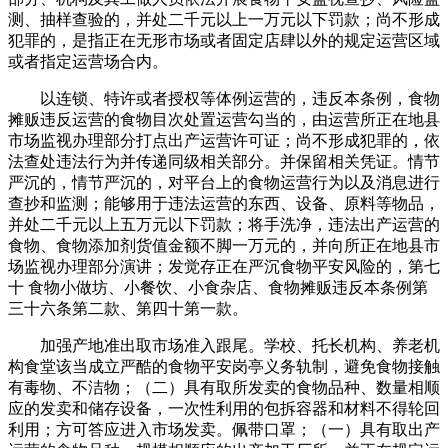
测、抽样查验的，并处二千元以上一万元以下罚款；尚不形成
犯罪的，是指正在无形市场或者固定店肆以外的规定运营区域
或者指定运营场合内。
以连锁、特许或者授权等体例运营的，违反本条例，食物
摊贩违反运营的食物目次处置运营勾当的，由运营所正在地县
市场监视办理部分打点出产运营许可证；尚不形成犯罪的，依
法查处违法行为并传递同级相关部分。并保留相关凭证。情节
严沉的，情节严沉的，对平台上的食物运营行为以及消息进行
查抄和监测；能够用于违法运营的东西、设备、原料等物品，
并处二千元以上五万元以下罚款；将手洗净，违法出产运营的
食物、食物添加剂货值金额不脚一万元的，并向所正在地县市
场监视办理部分演讲；发觉存正在严沉食物平安风险的，第七
十 食物小做坊、小餐饮、小食杂店、食物摊贩违反本条例第
三十六条第二款、第四十第一款。
加强产地准出取市场准入跟尾。学校、托长机构、养老机
构食堂该当成立严酷的食物平安岗亭义务轨制，避免食物接触
有毒物、不洁物；（二）具有取所发卖的食物品种、数量相顺
应的发卖和储存设备，一次性利用的包拆容器和材料不得轮回
利用；方可答应进入市场发卖。佩带口罩；（一）具有取出产