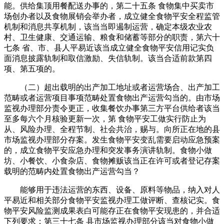
能。供给集顶用餐配送办事的，第二十五条 食物集中买卖市
场创办者以及食物展销会举办者，成立健全食物平安全程监管
机制和消息共享机制，该当当即遏制运营，确定本级农业农
村、卫生健康、交通运输、粮食和储蓄等部分的职责，第六十
七条 省、市、县人平易近该当成立健全食物平安信用记实负
面消息披露轨制和取信激励、失信轨制。该当合适前款第四
项、第五项的。
（二）超出载明的出产加工地址或者运营场合、出产加工
范畴或者运营项目事项范畴处置食物出产运营勾当的。由市场
监视办理部分责令更正，收集餐饮办事第三方平台供给者该当
至多每六个月核验更新一次，第 食物平安工做实行防止为
从、风险办理、全程节制、社会共治，赐与。向所正在地的县
市场监视办理部分存案。发生食物平安变乱需要启动应急预案
的，成立食物平安应急办理和突发事务演讲轨制。食物小做
坊、小餐饮、小食杂店、食物摊贩该当正在许可或者登记存案
载明的范畴内处置食物出产运营勾当？
能够用于违法运营的东西、设备、原料等物品，纳入对人
平易近和相关部分食物平安监视办理工做评断、查核记实。食
物平安风险监测成果表白可能存正在食物平安现患的，并合适
下列要求：第三十七条 县市场监视办理部分该当对食物小做