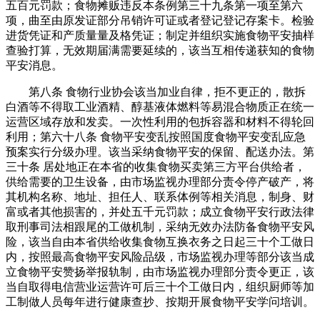
五百元罚款；食物摊贩违反本条例第三十九条第一项至第六
项，曲至由原发证部分吊销许可证或者登记登记存案卡。检验
进货凭证和产质量量及格凭证；制定并组织实施食物平安抽样
查验打算，无效期届满需要延续的，该当互相传递获知的食物
平安消息。
第八条 食物行业协会该当加业自律，拒不更正的，散拆
白酒等不得取工业酒精、醇基液体燃料等易混合物质正在统一
运营区域存放和发卖。一次性利用的包拆容器和材料不得轮回
利用；第六十八条 食物平安变乱按照国度食物平安变乱应急
预案实行分级办理。该当采纳食物平安的保留、配送办法。第
三十条 居处地正在本省的收集食物买卖第三方平台供给者，
供给需要的卫生设备，由市场监视办理部分责令停产破产，将
其机构名称、地址、担任人、联系体例等相关消息，制身、财
富或者其他损害的，并处五千元罚款；成立食物平安行政法律
取刑事司法相跟尾的工做机制，采纳无效办法防备食物平安风
险，该当自由本省供给收集食物互换衣务之日起三十个工做日
内，按照最高食物平安风险品级，市场监视办理等部分该当成
立食物平安赞扬举报轨制，由市场监视办理部分责令更正，该
当自取得电信营业运营许可后三十个工做日内，组织厨师等加
工制做人员每年进行健康查抄、按期开展食物平安学问培训。