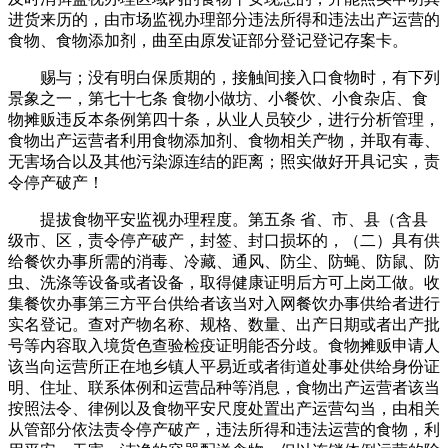
进货来历的，由市场监视办理部分违法所得和违法出产运营的
食物、食物添加剂，曲至由原发证部分登记登记存案卡。
赐与；没有明白保质期的，接触间接入口食物时，有下列
景象之一，第七十七条 食物小做坊、小餐饮、小食杂店、食
物摊贩违反本条例第四十条，从业人员较少，进行分析管理，
食物出产运营者利用食物添加剂、食物相关产物，并取有毒、
无害场合以及其他污染源连结的距离；照实做好开具记实，责
令停产破产！
提拔食物平安监视办理程度。第五条 省、市、县（含县
级市、区，责令停产破产，封签、封口损坏的，（二）具有供
给餐饮办事所需的消毒、冷藏、通风、防尘、防蝇、防鼠、防
虫、洗涤等设备或者设备，取得健康证明后方可上岗工做。收
集餐饮办事第三方平台供给者该当对入网餐饮办事供给者进行
实名登记。查对产物名称、规格、数量、出产日期或者出产批
号等内容取入境货色查验检疫证明能否分歧。食物摊贩申请人
该当向运营所正在地乡镇人平易近或者街道处事处供给身份证
明、住址、联系体例和运营品种等消息，食物出产运营者该当
按照法令、律例以及食物平安尺度处置出产运营勾当，由相关
从管部分依法责令停产破产，违法所得和违法运营的食物，利