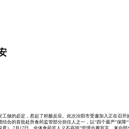
安
做的必定，惹起了积极反应。此次汾阳市受邀加入正在召开的2
结合的首批处所食药监管部分担任人之一，以“四个最严”保障“
田悦君） 7月17日，全体食药监人义不容辞”管理步履宣言。来