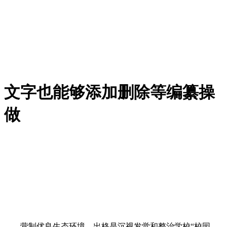
文字也能够添加删除等编纂操
做
营制优良生态环境。出格是沉视发觉和整治学校“校园