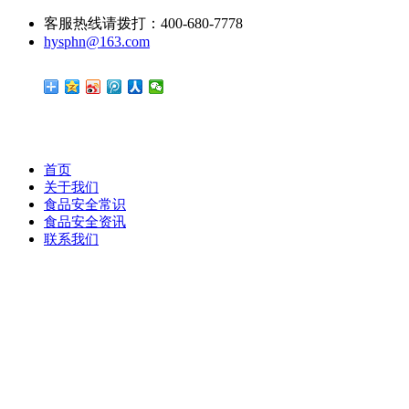
客服热线请拨打：400-680-7778
hysphn@163.com
首页
关于我们
食品安全常识
食品安全资讯
联系我们