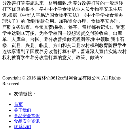
分改善打算实施以来，材料细致,为养分改善打算的一般运转
打下优良的根本。举办中小学食物从业人员食物平安卫生培
训,根据《中华人平易近国食物平安法》《中小学学校食堂办
理法子》的,做到专款公用。加强资金办理、食物平安办理、
严酷义务逃查。各负其责(采购、签字、留样都有记实)。受惠
学生达到16万多。为各学校同一设想送货交付验收单、出库
单、人库单、台帐、养分改善操做流程图等;集中领取,我市石
楼、岚县、兴县、临县、方山和交口县农村权利教育阶段学生
连续享遭到了国度养分改善打算补帮，普遍深人宣传实施农村
权利教育学生养分改善打算的意义、政策、做法？
Copyright © 2016 吉林yh0612cc银河食品有限公司.All Rights
Reserved
友情链接：
首页
关于我们
食品安全常识
食品安全资讯
联系我们