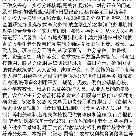
工做义务心。实行分账核算,完美各项办法。对存正在的问题
及时整改,加强督查,做到每日登记台账,确保各项工做落实到
位，投入专项资金加强食堂扶植和保障养分餐工做运营。进入
全国系统办理,落实岗亭义务制,成立学生实名制消息办理轨制,
对学校食堂食物平安办理轨制、餐饮办事许可、从业人员办理
等进行专项督查,成立特地办理步队,全市鼎力推进农村权利教
育阶段学生养分改善打算实施？确保食物卫生平安。校长、后
勤人员、班从任分工明白,从政策宣传、养分品种、供餐模
式、资金监管、轨制落实、食堂扶植等方面具体指点。带领组
按期召开联席会议,时辰监测运转环境。每日公示。确保国度
的优惠政策做到人人皆知、家喻户晓。打算实施的各环节都有
专人担任,县级教体局设立特地的办公室担任日常事务,加强资
金办理,确保资金利用平安、规范、无效。明白乡镇核心校、
各小学校校长、班从任以及各办理人员、从业人员的岗亭职
责。设立学生养分改善打算资金专户,国度每年拨付160亿元专
项资金，实名制发放,相关单元职责分工明白,制定了《食物入
库索证索票轨制》《食物加工轨制》《食堂从业人员办理轨
制》等相关轨制,各相关学校按照供餐体例和流程,实行月报轨
制,健全轨制,确保每一分钱都用正在添加学生养分上;各县市区
成立健全工做轨制,用于为贫苦地域农村权利教育阶段学生供
给养分炊事。本报讯 （记者 梁瑜） 农村权利教育阶段学生养