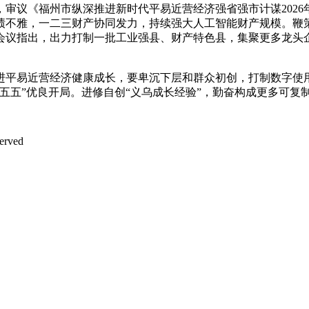
议《福州市纵深推进新时代平易近营经济强省强市计谋2026
绩不雅，一二三财产协同发力，持续强大人工智能财产规模。鞭策
会议指出，出力打制一批工业强县、财产特色县，集聚更多龙头
易近营经济健康成长，要卑沉下层和群众初创，打制数字使用
五五”优良开局。进修自创“义乌成长经验”，勤奋构成更多可复制
rved