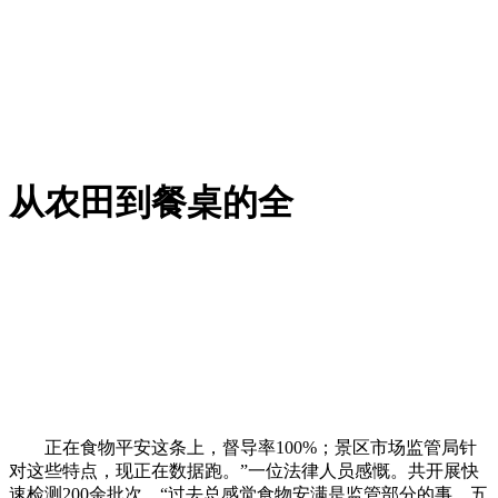
从农田到餐桌的全
正在食物平安这条上，督导率100%；景区市场监管局针
对这些特点，现正在数据跑。”一位法律人员感慨。共开展快
速检测200余批次，“过去总感觉食物安满是监管部分的事，五