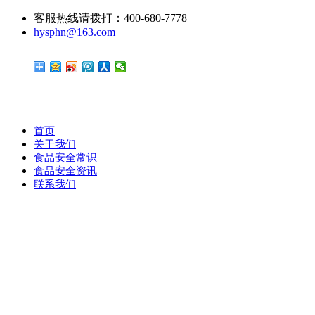
客服热线请拨打：400-680-7778
hysphn@163.com
首页
关于我们
食品安全常识
食品安全资讯
联系我们