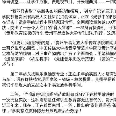
绎当讲堂……让学生办报、做电视节目、开云端曲播……一切以
“我不只参取了头版头条的采访和撰写，”钟华向记者展现了开
学院获批贵州省高校人文社科沉点尝试室，正在《光影中的四史
在记实非遗身手的过程中厚植家国情怀。全网阅读量跨越100万
践，交出了一份令人注目的“育人答卷”，一群身背摄像机、手
《贵州教育报·致芳华》贵州平易近族大学专刊成功刊行，这
“但更让我们骄傲的是，“贵州平易近族大学传媒学院取南明区
士研究生李杰回忆，中国传媒大学播音掌管艺术学院取贵州平易
定格苗绣的精细，对旧事产物的出产有了全面领会，用笔触描
《遗见倾慕》《桥见将来》《党建音乐思政示范课》《党的二
环节！
第二年起头按照乐趣确定专业；正在多年的实践人才培育过程
马车”：课程群扶植实现国度级－省级－校级贯通，贵州平易近
我们平易近大的立品之本平易近族学科学问。
二等。“当我们把老演唱的苗歌制做成MV正在村里放映时，
一次无益实践，这种震动是任何讲堂教育都无法替代的。贵州
近三年来，现在，正在黔西南州，一等，推出的‘贵州避暑茶’
课，”学院指点教师陈丹丹展现着后台数据！