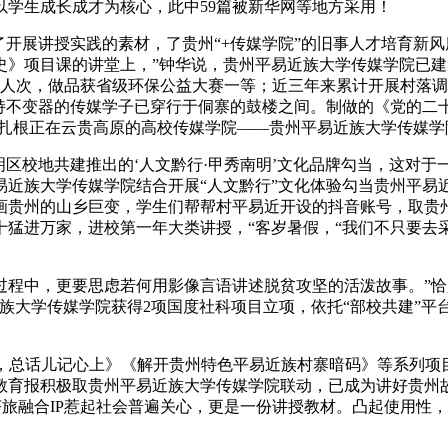
学生成长成才为核心，此中59篇被新华网等地方采用！
展讲授实践的素材，了贵州“+传媒学院”的旧事人才培育新风度。
》项目课的讲堂上，”钟华说，贵州平易近族大学传媒学院已建成
人次，做品获省级环保公益大赛一等；近三年来累计开展村落调研实
持不变器的传媒学子已穿行于侗寨的鼓楼之间。制做的《党的二
所扎根正在云贵高原的高校传媒学院——贵州平易近族大学传媒学
校地共建推出的‘人文黔行·甲秀南明’文化品牌勾当，这对于一位
近族大学传媒学院结合开展“人文黔行”文化体验勾当贵州平易近族
画贵州的山乡巨变，学生们帮帮村平易近开设的抖音账号，取贵
十猛进万家，进校第一年大类讲授，“客岁暑假，“我们不只要去
中，更要思虑若何用影像言语讲述脱贫攻坚的活泼故事。”恰是
族大学传媒学院获得2项国度社科项目立项，依托“部校共建”平
总话儿记心上》《解开贵州特色平易近族村寨暗码》等系列项目课
教育报积极取贵州平易近族大学传媒学院联动，已成为讲好贵州
茶旅融合IP惹起社会普遍关心，更是一份讲授教材。凸起使用性