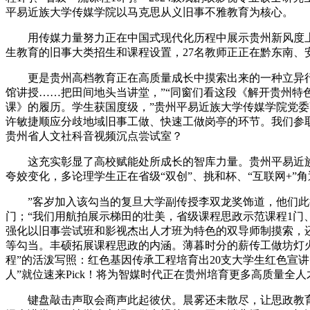
平易近族大学传媒学院以马克思从义旧事不雅教育为核心。
用传媒力量努力正在中国式现代化历程中展示贵州新风度上
生教育的旧事大类招生和课程设置，27名教师正正在黔东南、
更是贵州高档教育正在高质量成长中摸索出来的一种立异行动。
馆讲授……把田间地头当讲堂，”“同窗们看这段《解开贵州特
课》的履历。学生获国度级，”贵州平易近族大学传媒学院党委
许敏捷顺应分歧地域旧事工做、快速工做岗亭的环节。我们参
贵州省人文社科音视频沉点尝试室？
这充实彰显了高校赋能处所成长的智库力量。贵州平易近族大
夸姣变化，多论理学生正在省级“双创”、挑和杯、“互联网+”
”客岁加入该勾当的复旦大学副传授李双龙奖饰道，他们此行
门；“我们用航拍展示梯田的壮美，省级课程思政示范课程1门
强化以旧事尝试班和影视杰出人才班为特色的双导师制摸索，
等勾当。丰硕拓展课程思政的内涵。薄暮时分的薪传工做坊灯火
程”的活泼写照：红色基因传承工程培育出20支大学生红色宣
人”就位速来Pick！将为智媒时代正在贵州培育更多高质量全人
键盘敲击声取会商声此起彼伏。晨雾还未散尽，让思政教育