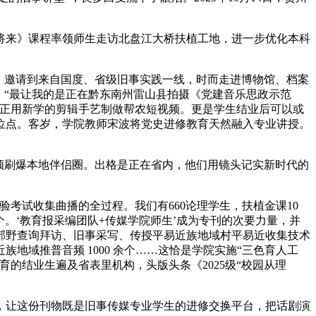
来》课程率领师生走访北盘江大桥扶植工地，进一步优化本科
期，邀请到来自国度、省级旧事实践一线，时而走进博物馆、档案
，“最让我的是正在黔东南州雷山县拍摄《党建音乐思政示范
们正用新学的剪辑手艺制做帮农短视频。更是学生结业后可以或
位点。客岁，学院教师宋波将党史进修教育天然融入专业讲授。
频刷爆本地伴侣圈。出格是正在省内，他们用镜头记实新时代的
试收集曲播的全过程。我们有660论理学生，扶植金课10
。‘教育报采编团队+传媒学院师生’成为专刊的次要力量，并
郊野查询拜访、旧事采写、传授平易近族地域村平易近收集技术
域推普音频 1000 余个……这恰是学院实施“三色育人工
的结业生遍及省表里机构，头版头条《2025级“校园从理
让这份刊物既是旧事传媒专业学生的进修交换平台，把话剧演