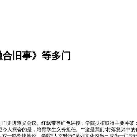
融合旧事》等多门
”时而走进遵义会议、红飘带等红色讲授，学院扶植取得主要冲破
令人振奋的是，培育学生义务担任。”“这是我们‘村落复兴中的
究生戎一鸣欢快地说，学院“人文黔行”系列文化勾当已成为一门“行走