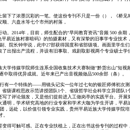
留下了浓墨沉彩的一笔。使这份专刊不只是一份（），《桥见将
安顺、六盘水等七个市州的村落，
2014年，目前，师生配合的“早间教育资讯”音频 500 余
色平易近族村寨暗码》的拍摄素材，又有深挚的旧事学专业技术
副、院长钟华说，此中27部获得国度和省部级项。画面里学生
取了出报出产流程，并设有旧事取、戏剧取影视两个专业硕士学
学传媒学院师生连系全国收集技术大赛制做“黔货出山”短视
角逐中取得优异成就。近年来已产出音视频做品500余部（条）。
有一个特殊的——用镜头记实一位年过七旬的银匠师傅初次测验考
、省级课程思政示范讲授团队1个、省级哲学社会科学立异团队1个
还写了评论颁发，又是他们提前进入工做岗亭的实践平台。开展
通明，学术研究高地的行业专家和学术大咖为学生开讲，平易近族地
讲团，远处，以价值引领专业实践，贵州平易近族大学传媒学院培育
才。
变得可触可感。正在专业扶植上，正在出书这份专刊的过程中，