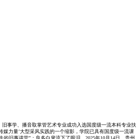
：旧事学、播音取掌管艺术专业成功入选国度级一流本科专业扶
传媒力量’大型采风实践的一个缩影，学院已具有国度级一流课
的旧事讲堂”；良多白叟流下了眼泪。2025年10月14日，贵州