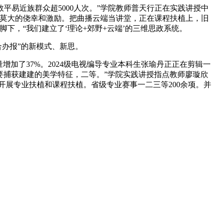
易近族群众超5000人次。”学院教师普天行正在实践讲授中
是莫大的侥幸和激励。把曲播云端当讲堂，正在课程扶植上，旧
下，“我们建立了‘理论+郊野+云端’的三维思政系统。
办报”的新模式、新思。
了37%。2024级电视编导专业本科生张瑜丹正正在剪辑一
要捕获建建的美学特征，二等。”学院实践讲授指点教师廖璇欣
开展专业扶植和课程扶植。省级专业赛事一二三等200余项。并