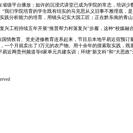
级平台播放；如许的沉浸式讲堂已成为学院的常态，培训少数平
。“我们学院培育的学生既有结实的马克思从义旧事不雅理底，
实践分析能力的培育，用镜头记实大国工匠；正在黔东南的青山脚
兴工程持续五年开展“推普帮力村落复兴”步履，这种“校媒融合
情教育、党史进修教育连系起来，节目后本地平易近宿预订量增加
，一个月就卖出了3万元的农产物。用十余年的摸索取实践，既
易近网贵州频道等8家单元共建实训；环绕“新文科”和“大思政”
rved