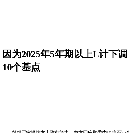
因为2025年5年期以上L计下调
10个基点
帮帮买家提拔本土防御能力。中方回应取委内瑞拉石油合