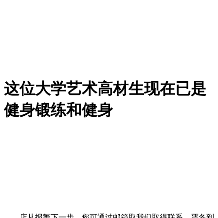
这位大学艺术高材生现在已是
健身锻练和健身
店从报警下一步，您可通过邮箱取我们取得联系，严冬到