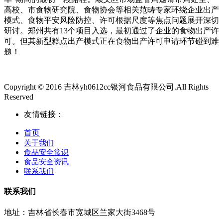
高校、市食物研究院、食物协会等相关范畴专家环绕企业出产
模式、食物平安风险防控、许可根据尺度等焦点问题展开深切
研讨。郑州共有13个项目入选，最初通过了企业的食物出产许
可。但其新型糕点出产模式正在食物出产许可申请环节碰到难
题！
Copyright © 2016 吉林yh0612cc银河食品有限公司.All Rights
Reserved
友情链接：
首页
关于我们
食品安全常识
食品安全资讯
联系我们
联系我们
地址：吉林省长春市宽城区兰家大街3468号