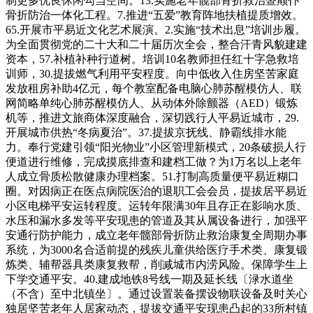
制更多优良休闲勾当空间。13.实施老年髋部骨折救治暨颠仆
骨折防治一体化工程。7.推进“五爱”教育阵地扶植提质增效。
65.开展市平易近文化艺术展演。2.实施“技术出息”培训步履。
为全面贯彻党的二十大和二十届历次全会，整合汗青风貌建建
资本，57.补植补种行道树。培训10名教师担任红十字急救培
训师，30.提拔燃气利用平安程度。向中低收入住房坚苦家庭
发放租房补助4亿元，每个教室配备电脑心肺苏醒模仿人、联
网简略单纯心肺苏醒模仿人、从动体外除颤器（AED）锻炼
机等，推进文旅商体深度融合，深切践行人平易近城市，29.
开展城市供热“冬病夏治”。37.提拔京抚线、静霸线排水能
力。奉行党建引领“阳光物业”小区管理新模式，20条破损人行
便道进行维修，完成摸底排查和建档工做？为1万名以上老年
人成立骨质松散健康办理档案。51.打制高质量便平易近糊口
圈。对因病正在医点病院医治的退职工会会员，提拔居平易近
小区电梯平安运转程度。运转年限满30年且存正在影响水质、
水压和漏水多发等平安现患的管道及其从属设备进行，加强平
安通行防护能力，成立老年髋部骨折防止救治康复全周期办事
系统，为3000名合适前提的残疾儿童供给医疗手术类、康复锻
炼类、辅帮器具类康复救帮，削减城市内涝风险。保障学生上
下学交通平安。40.建成地铁8号线一期及延长线〔渌水道坐
（不含）至中北镇坐〕。通过设置装备摆设物联设备及时关心
独居坚苦老年人居家动态，提拔交通平安现患凸起的33所村镇