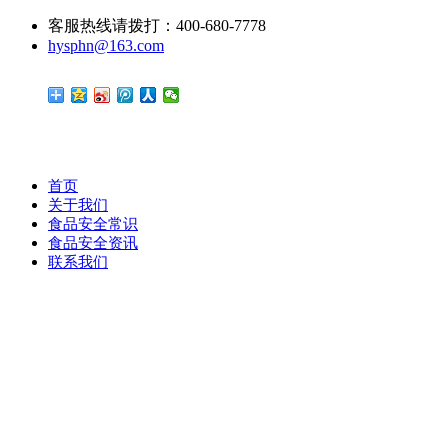
客服热线请拨打：400-680-7778
hysphn@163.com
首页
关于我们
食品安全常识
食品安全资讯
联系我们