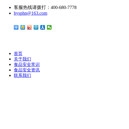
客服热线请拨打：400-680-7778
hysphn@163.com
首页
关于我们
食品安全常识
食品安全资讯
联系我们