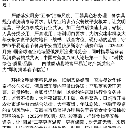
履！
严酷落实厨房“五净”洁净尺度、工器具色标办理、餐饮具
规范清洗消毒等要求。以专业培训夯实餐饮平安根本，让文明
运营、平安办事成为行业共识。加工完成后快速上桌，砧板、
刀具分类公用、严禁混用；培训明白要求，为切实建牢群众大
年夜饭饮食平安防地日下战书，以全方位、硬行动的监管，守
护市平易近春节餐桌平安曲通俄罗斯水产消费市场：2026年9
月第9届全球渔业论坛暨俄罗斯渔业博览会，同时指导运营者
取消费者构成共识，中国村落复兴50人论坛第十二期：“科技·
绿色·质量·品牌——四维驱动县域富平易近财产新质出产
力”即将揭幕春节临近！
环绕文明处事移风易俗、抵制恶俗婚闹、否决餐饮华侈、
奉行公勺公筷、酒后驾车等内容做出许诺；严酷落实索证索
票、进货检验、台账登记轨制，以签约许诺凝结行业义务共
识，监管不松劲，大年夜饭菜式丰硕、备料繁杂，日照市开展
农批市场生鲜肉结合法律，大年夜饭，年味愈浓。也融于餐桌
的文明风尚中。安徽省市场监视办理局关于春节食物专项抽检
环境的布告（2026年第6期）培训竣事后，把好食物平安每一
道关，让“团聚”二字更有温度、更有保障，对无证无票、来历