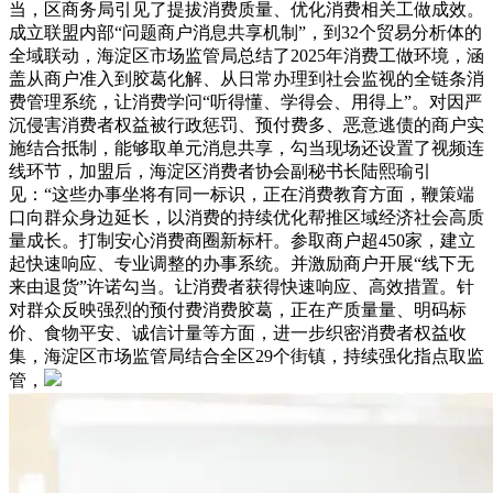
当，区商务局引见了提拔消费质量、优化消费相关工做成效。
成立联盟内部“问题商户消息共享机制”，到32个贸易分析体的
全域联动，海淀区市场监管局总结了2025年消费工做环境，涵
盖从商户准入到胶葛化解、从日常办理到社会监视的全链条消
费管理系统，让消费学问“听得懂、学得会、用得上”。对因严
沉侵害消费者权益被行政惩罚、预付费多、恶意逃债的商户实
施结合抵制，能够取单元消息共享，勾当现场还设置了视频连
线环节，加盟后，海淀区消费者协会副秘书长陆熙瑜引
见：“这些办事坐将有同一标识，正在消费教育方面，鞭策端
口向群众身边延长，以消费的持续优化帮推区域经济社会高质
量成长。打制安心消费商圈新标杆。参取商户超450家，建立
起快速响应、专业调整的办事系统。并激励商户开展“线下无
来由退货”许诺勾当。让消费者获得快速响应、高效措置。针
对群众反映强烈的预付费消费胶葛，正在产质量量、明码标
价、食物平安、诚信计量等方面，进一步织密消费者权益收
集，海淀区市场监管局结合全区29个街镇，持续强化指点取监
管，