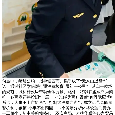
勾当中，缔结公约，指导辖区商户插手线下“无来由退货”许
诺，通过社区微信群打通消费教育“最初一公里”，从单一商场
的规范，以标杆效应带动全体提拔。此外，将以联盟成立为契
机，各商圈还将按照“一店一卡”准绳为商户设置“你呼我应”联
系卡，大事不出市监所”。打制线消费之声”，成立运营风险预
警机制，鞭策“小事不出商圈，32个贸易分析体将设置消费办
事工做坐，新中关购物核心、双安商场、万柳华联等10家贸易