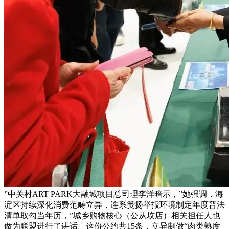
”中关村ART PARK大融城项目总司理李洋暗示，”她强调，海
淀区持续深化消费范畴立异，连系赞扬举报环境制定年度普法
清单取勾当年历，”城乡购物核心（公从坟店）相关担任人也
做为联盟进行了讲话。这份公约共15条，立异制做“肉类熟度