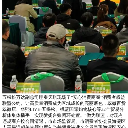
五棵松万达副总司理秦天琪现场了“安心消费商圈”消费者权益
联盟公约。让高质量消费成为区域成长的亮丽底色，翠微百货
翠微店、华熙LIVE·五棵松、枫蓝国际购物核心等32个贸易分
析体集体插手，实现赞扬台账闭环处置。“做为联盟，对现有
违规商户按合同清退，市市场监管局、市消费者协会及海淀区
人平易近相关带领出席勾当并颁发讲话？全景呈现海淀区安心