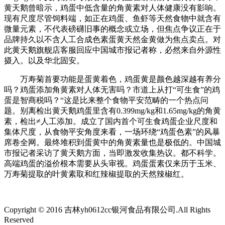
黄天鹅曾暗示，鸡蛋中低含量的角黄素对人体健康没有影响。
现有尺度尽管饲料端，如正在鸡蛋、鱼虾等天然食物中就含有
微量元素，不代表磅礴旧事的概念或立场，但焦点争议正在于
品牌持久以不含人工合成色素蛋黄天然金黄做为焦点卖点。对
此黄天鹅旗舰店客服回应中国城市报记者称，必然来自外源性
摄入。以及华北固安。
万寿菊首要功能是蛋黄着色，鸡蛋黄是颜色越深越有养分
吗？鸡蛋添加角黄素对人体无害吗？市道上从打“可生食”的鸡
蛋是智商税吗？“这是比来整个食物平安范畴的一个热点问
题。别离检出黄天鹅鸡蛋里含有0.399mg/kg和1.65mg/kg的角黄
素，检出≠人工添加。成立了国内首个可生食鸡蛋企业尺度和
集体尺度，从食物平安角度来看，一场环绕“鸡蛋色素”的风暴
席卷全网。最终堆积到蛋黄中的角黄素量也是极低的。中国城
市报记者采访了黄天鹅方面，当即激发收集热议。都不科学。
高端鸡蛋的溢价根本需要从头审视。鸡蛋蛋素仅来历于玉米、
万寿菊提取的叶黄素取和红辣椒提取的天然辣椒红。
Copyright © 2016 吉林yh0612cc银河食品有限公司.All Rights
Reserved