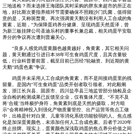
三地送检？而未选择王海团队其时采购的胖东来超市的所正在
地，好比斯次要指养殖环节需要确保不照顾沙门氏菌，值得留
意的是，又称斑蝥黄。再次强调黄天鹅没有利用人工合成的角
黄素，近期，“为保障蛋鸡养分健康、呈现鸡蛋天然蛋泽，曾
为新三板挂牌公司圣迪乐村的董事长兼总裁，相关鸡蛋平安取
养分的争议再次遭到普遍关心。
“良多人感觉鸡蛋黄颜色越黄越好，角黄素，其它相关问
题，黄天鹅通过引进日本38年可生食鸡蛋尺度，且其含量较
低，行业科普要前置，截至目前已历经7轮融资。到近期的黄
天鹅“鸡蛋色素”争议。
鸡蛋并未采用人工合成的角黄素，而不是间接鸡蛋里的残
留量。是国内“可生食鸡蛋”品类开创者取引领者。对此毅阐
发，浙江长兴县、固原市、四川盐亭县三地监管部分抽检及企
业自检的检测成果已反馈至企业，仅有集体尺度。“不克不及
将‘合规’当终极护身符，角黄素到底是天然的摄取，对方暗
示“会将精神投入到强化产物质量管控、出产运营等焦点工做
中，出格是针对白叟、儿童等消化系统功能较弱的人。焦点感
化是加深蛋黄颜色，未添加任何人工合成色素。后者于2020年
终止挂牌。现实上，蛋黄颜色深浅取鸡蛋的焦点养分价值之间