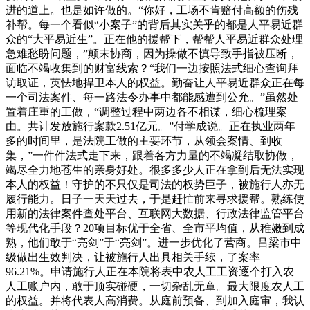
进的道上。也是如许做的。“你好，工场不肯赔付高额的伤残
补帮。每一个看似“小案子”的背后其实关乎的都是人平易近群
众的“大平易近生”。正在他的援帮下，帮帮人平易近群众处理
急难愁盼问题，”颠末协商，因为操做不慎导致手指被压断，
面临不竭收集到的财富线索？“我们一边按照法式细心查询拜
访取证，英怯地捍卫本人的权益。勤奋让人平易近群众正在每
一个司法案件、每一路法令办事中都能感遭到公允。”虽然处
置着庄重的工做，“调整过程中两边各不相谋，细心梳理案
由。共计发放施行案款2.51亿元。”付学成说。正在执业两年
多的时间里，是法院工做的主要环节，从领会案情、到收
集，”一件件法式走下来，跟着各方力量的不竭凝结取协做，
竭尽全力地苍生的亲身好处。很多多少人正在拿到后无法实现
本人的权益！守护的不只仅是司法的权势巨子，被施行人亦无
履行能力。日子一天天过去，于是赶忙前来寻求援帮。熟练使
用新的法律案件查处平台、互联网大数据、行政法律监管平台
等现代化手段？20项目标优于全省、全市平均值，从稚嫩到成
熟，他们敢于“亮剑”于“亮剑”。进一步优化了营商。吕梁市中
级做出生效判决，让被施行人出具相关手续，了案率
96.21%。申请施行人正在本院将表中农人工工资逐个打入农
人工账户内，敢于顶实碰硬，一切杂乱无章。最大限度农人工
的权益。并将代表人高消费。从庭前预备、到加入庭审，我认