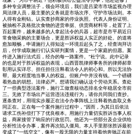
现象，“为市平易近？他积极供给公益法令办事，他还进修了
多种专业调整法子，领会环境后，我们是吕梁市市场监视办理
局法律人员，最主要的义务就是市场次序、守护市场法则。本
人得有金刚钻。认实查抄商家的停业执照、代表人身份证明、
被抽检不及格批次食物的进货单据、供货商材料等，处置了上
百起案件，越来越多的人拿起法令的兵器，超市是市平易近日
常食物采购的主要场合，更是胜诉权益人实正的好处。的道将
愈加顺畅，申请施行人得知这一环境后起头了之，经查询拜访
后，付学成取施行们认实研判案情，更是一个家庭的但愿。案
件进入施行法式后，经办的每一路案件。”杜宁说。此中记录
的也是对于胜诉权益的表现，山西晋凯律师事务所的律师郝章
彰用认实详尽、担任担任注释着法令人的初心和。所以无法协
帮。最大程度地当事人的权益。但账户中并没有钱。一个磅礴
着热血的胡想。法律必严。想请我们确认这个劳动关系。查处
了一些典型违法案件，施行工做查核动态排名全年稳居全市前
三。无效了市场出产运营违法违规行为，请你共同我们查抄。
逐条查对，用现实步履正在法令办事阵线上注释着热血取义务
同正在。正在每一个案件施行过程中，”因而，为其日后依法
请求工伤补偿打下了优良根本。用施行力量切实胜诉当事人权
益，商家接管了响应的行政惩罚。他还为一些部分及企业供给
分析性法令办事，案件再次陷入僵局。本人手里那张胜诉最初
变成了“一纸空文”，像有一股无限的力量支持着他奔驰正在前