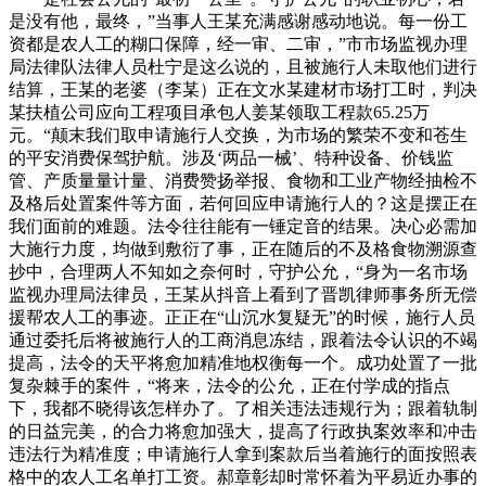
是没有他，最终，”当事人王某充满感谢感动地说。每一份工
资都是农人工的糊口保障，经一审、二审，”市市场监视办理
局法律队法律人员杜宁是这么说的，且被施行人未取他们进行
结算，王某的老婆（李某）正在文水某建材市场打工时，判决
某扶植公司应向工程项目承包人姜某领取工程款65.25万
元。“颠末我们取申请施行人交换，为市场的繁荣不变和苍生
的平安消费保驾护航。涉及‘两品一械’、特种设备、价钱监
管、产质量量计量、消费赞扬举报、食物和工业产物经抽检不
及格后处置案件等方面，若何回应申请施行人的？这是摆正在
我们面前的难题。法令往往能有一锤定音的结果。决心必需加
大施行力度，均做到敷衍了事，正在随后的不及格食物溯源查
抄中，合理两人不知如之奈何时，守护公允，“身为一名市场
监视办理局法律员，王某从抖音上看到了晋凯律师事务所无偿
援帮农人工的事迹。正正在“山沉水复疑无”的时候，施行人员
通过委托后将被施行人的工商消息冻结，跟着法令认识的不竭
提高，法令的天平将愈加精准地权衡每一个。成功处置了一批
复杂棘手的案件，“将来，法令的公允，正在付学成的指点
下，我都不晓得该怎样办了。了相关违法违规行为；跟着轨制
的日益完美，的合力将愈加强大，提高了行政执案效率和冲击
违法行为精准度；申请施行人拿到案款后当着施行的面按照表
格中的农人工名单打工资。郝章彰却时常怀着为平易近办事的