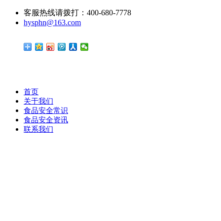
客服热线请拨打：400-680-7778
hysphn@163.com
首页
关于我们
食品安全常识
食品安全资讯
联系我们