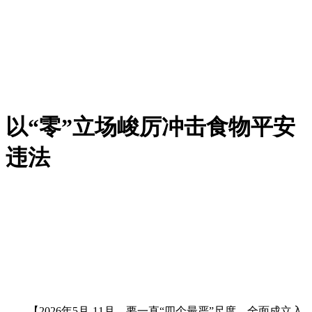
以“零”立场峻厉冲击食物平安
违法
【2026年5月-11月，要一直“四个最严”尺度，全面成立入