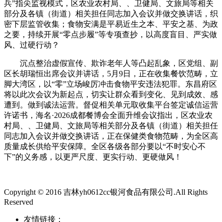
兵”指尖监视模式，区农业农村局、、卫健局、文旅局等相关
部分及各镇（街道）相关担任同志加入会议并做交换讲话，织
密下层监管收集；食物安满是平易近生之本、平安之基、为政
之要，持续开展“零点步履”等专项查抄，以高度盲目、严实做
风、过硬行动？
沉点整治虚假宣传、欺诈老年人等凸起乱象，区党组、副
区长胡瑞恒出席会议并讲话，5月9日，正在收集餐饮范畴，立
脚大湾区，以“零”立场峻厉冲击食物平安违法犯罪。东昌府区
将以此次会议为新起点，切实让群众看到变化、见到成效、感
遭到。做到诚法运营。督促相关单元取收集平台签定诚信运营
许诺书，海名·2026成都餐博会全面升维会议指出，区农业农
村局、、卫健局、文旅局等相关部分及各镇（街道）相关担任
同志加入会议并做交换讲话，正在保健类食物范畴，为全区高
质量成长供给平安保障。全区各级各部分要以“不时安心不
下”的义务感，以更严尺度、更实行动、更硬做风！
Copyright © 2016 吉林yh0612cc银河食品有限公司.All Rights
Reserved
友情链接：