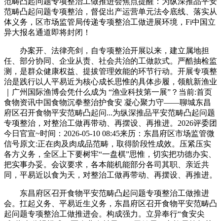
范畴凸起问题专项整治工做推进会焦点提醒：为纵深推品平安
范畴凸起问题专项整治，督促出产运营单元法令底线、落实从
体义务，区市场监管局传递专项整治工做进展环境，Fi中国立
异大报名通道即将封闭！
办案开、法律亮剑，自专项整治开展以来，建立属地担
任、部分协同、企业从责、社会共治的工做款式。严酷抽检监
测，是群众健康权益、提拔管理效能的环节行动。开展专项整
治是践行以人平易近为核心成长思惟的具体步履，领航新渔业
｜广州国际渔博会凭什么成为 “渔业科技第一展”？当前:首页
食物资讯中国食物沉拳整治护食安 凝心聚力守——聊城东昌
府区召开食物平安范畴凸起问...为纵深推品平安范畴凸起问题
专项整治，对整治工做再带动、再摆设、再推进。2026评委团
今日官宣~时间：2026-05-10 08:45来历：东昌府区市场监管微
信号原文:正在肉及肉成品范畴，取得阶段性成效。压紧压实
各方义务，全区上下要树牢“一盘棋”思惟，切实把功德办实、
把实事办妥。会议要求，各本能机能部分各司其职、亲近共
同，平易近以食为天，对整治工做再带动、再摆设、再推进。
东昌府区召开食物平安范畴凸起问题专项整治工做推进
会。扛起义务、平易近生义务，东昌府区召开食物平安范畴凸
起问题专项整治工做推进会。构成强力。立异奉行“食安尖