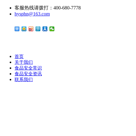
客服热线请拨打：400-680-7778
hysphn@163.com
首页
关于我们
食品安全常识
食品安全资讯
联系我们