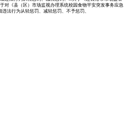
.关于对《县（区）市场监视办理系统校园食物平安突发事务应急
轻细违法行为从轻惩罚、减轻惩罚、不予惩罚、