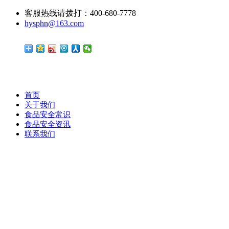
客服热线请拨打：400-680-7778
hysphn@163.com
首页
关于我们
食品安全常识
食品安全资讯
联系我们