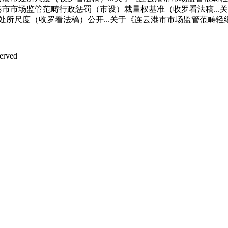
港市市场监管范畴行政惩罚（市设）裁量权基准（收罗看法稿..
市处所尺度（收罗看法稿）公开...关于《连云港市市场监管范畴
rved