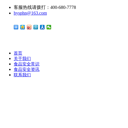
客服热线请拨打：400-680-7778
hysphn@163.com
首页
关于我们
食品安全常识
食品安全资讯
联系我们