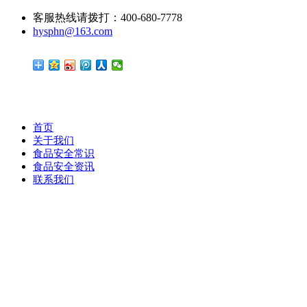
客服热线请拨打：400-680-7778
hysphn@163.com
首页
关于我们
食品安全常识
食品安全资讯
联系我们