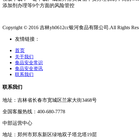
添加剂办理等9个方面的风险管控
Copyright © 2016 吉林yh0612cc银河食品有限公司.All Rights Rese
友情链接：
首页
关于我们
食品安全常识
食品安全资讯
联系我们
联系我们
地址：吉林省长春市宽城区兰家大街3468号
全国客服热线：400-680-7778
中部运营中心
地址：郑州市郑东新区绿地双子塔北塔19层