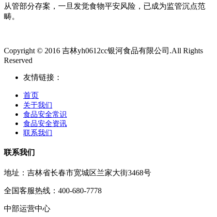
从管部分存案，一旦发觉食物平安风险，已成为监管沉点范
畴。
Copyright © 2016 吉林yh0612cc银河食品有限公司.All Rights
Reserved
友情链接：
首页
关于我们
食品安全常识
食品安全资讯
联系我们
联系我们
地址：吉林省长春市宽城区兰家大街3468号
全国客服热线：400-680-7778
中部运营中心