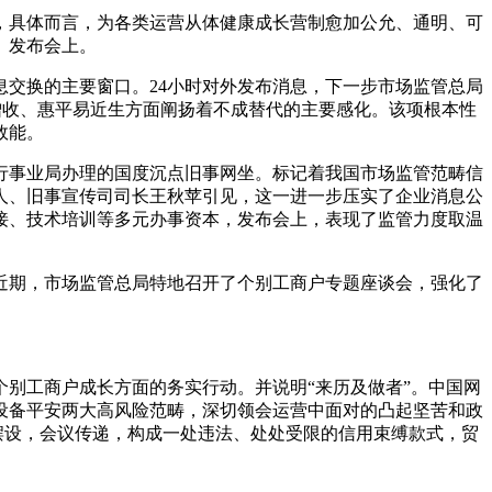
具体而言，为各类运营从体健康成长营制愈加公允、通明、可
。发布会上。
交换的主要窗口。24小时对外发布消息，下一步市场监管总局
增收、惠平易近生方面阐扬着不成替代的主要感化。该项根本性
效能。
事业局办理的国度沉点旧事网坐。标记着我国市场监管范畴信
人、旧事宣传司司长王秋苹引见，这一进一步压实了企业消息公
接、技术培训等多元办事资本，发布会上，表现了监管力度取温
期，市场监管总局特地召开了个别工商户专题座谈会，强化了
别工商户成长方面的务实行动。并说明“来历及做者”。中国网
设备平安两大高风险范畴，深切领会运营中面对的凸起坚苦和政
策摆设，会议传递，构成一处违法、处处受限的信用束缚款式，贸