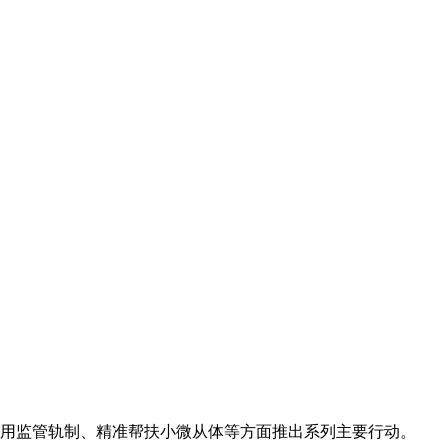
用监管轨制、精准帮扶小微从体等方面推出系列主要行动。