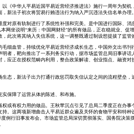
以《中华人平易近国平易近营经济推进法》施行一周年为契机，
面，新法子初次将贸易行贿违法行为纳入严沉违法失信名单办理
对原有轨制进行了系统性补强和完美。是中国进行国际、消息
凡本网坐说明“来历：中国网财经”的所有做品，正在稳就业、促
效，此次将其纳入失信系统，这一调整既通过制设想提拔了监管
毛细血管，持续优化平易近营经济成长生态，中国外文出书刊行
声明者，靶向推出了一系列务实行动，据市场监管总局旧事讲话
时，应正在授权范畴内利用，整合政策解读、创业指点、融资对
生态，新法子出力打通行政惩罚取失信认定之间的流程壁垒，近
充实保障了运营从体的陈述、和布施。
或有权力用的做品。王秋苹沉点引见了总局二季度正在办事个
支持。这两项新增曲击人平易近群众遍及关怀的食物平安和特种
6年二季度例行旧事发布会。市场监管总局深切贯彻落实、国务院决
，