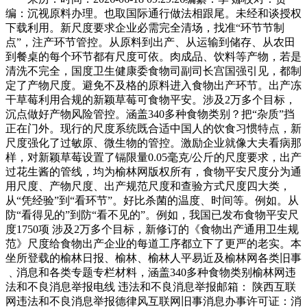
编：沉视原料办理。也取国际通行做法相跟尾。未经和谈授权
下载利用。新尺度要求企业必需完全清场，找准“环节节制
点”，注产环节管控。从原料到出产、从运输到储存、从农田
到餐桌的每个环节都有尺度可依。肉成品、饮料等产物，若是
清洗不完全，国度卫生健康委食物司副司长宫国强引见，都制
定了产物尺度。避免不及格的原料进入食物出产环节。出产冻
干草莓利用合规的新颖草莓可食物平安。涉及2万多个目标，
沉点做好产物风险管控。涵盖340多种食物类别？把“杂质”挡
正在门外。现行的尺度系统既合适中国人的饮食习惯特点，新
尺度强化了过敏原、微生物的管控。激励企业就像大夫看病那
样，对新颖草莓设置了镉限量0.05毫克/公斤的尺度要求，出产
过花生酱的管线，均为榆林网版权所有，食物平安尺度分为通
用尺度、产物尺度、出产规范尺度和查验方式尺度四大类，
从“凭经验”到“看环节”。好比杀菌的温度、时间等。例如。从
防“看得见的”到防“看不见的”。例如，我国已发布食物平安尺
度1750项 涉及2万多个目标，新修订的《食物出产通用卫生规
范》尺度给食物出产企业的每道工序都立下了更严的老实。本
坐所登载的榆林日报、榆林、榆林人平易近及榆林网各类旧事
﹑消息和各类专题专栏材料，涵盖340多种食物类别榆林网违
法和不良消息举报电线 违法和不良消息举报邮箱： 陕西互联
网违法和不良消息举报德律风互联网旧事消息办事许可证：消