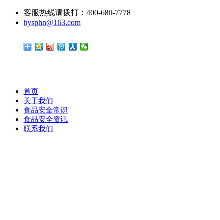
客服热线请拨打：400-680-7778
hysphn@163.com
首页
关于我们
食品安全常识
食品安全资讯
联系我们