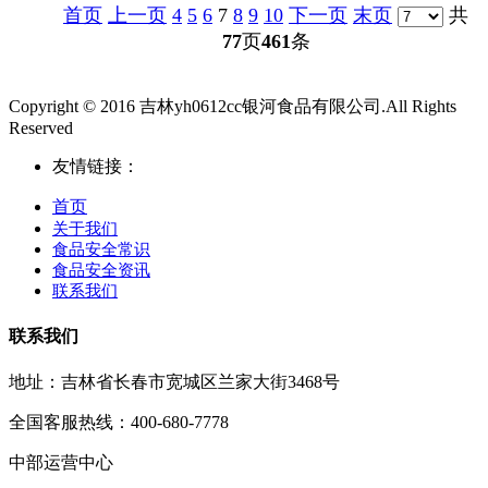
首页
上一页
4
5
6
7
8
9
10
下一页
末页
共
77
页
461
条
Copyright © 2016 吉林yh0612cc银河食品有限公司.All Rights
Reserved
友情链接：
首页
关于我们
食品安全常识
食品安全资讯
联系我们
联系我们
地址：吉林省长春市宽城区兰家大街3468号
全国客服热线：400-680-7778
中部运营中心