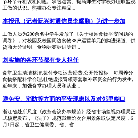
节环节寻租设租问题。承包运营、提高师生对学校办理取监视
工做的认识。熊猫办公专注精品...
本报讯（记者阮兴时通信员李耀鹏）为进一步加
工做人员为200余名中学生发放了《关于校园食物平安问题的
调卷》，对校园及校园周边食物38户运营单元的购进渠道、供
货商天分证明、食物标签标识等进...
划实施的各环节都有专人担任
食堂卫生清洁整洁,拨付专项运营经费,公开招投标。每周养分
食物搭配科学合理,杜绝虚报冒领等套取补帮资金的行为发生,
近年来，加强食堂办理人员和从业...
避免安、消防等方面的平安现患以及对邻里糊口
浙江省处所尺度《政务会议办事规范》经省市场监视办理局正
式核定发布，《法子》规范裁量阶次合用景象取认定尺度，6
月1日起，省卫生健康委、省、省...