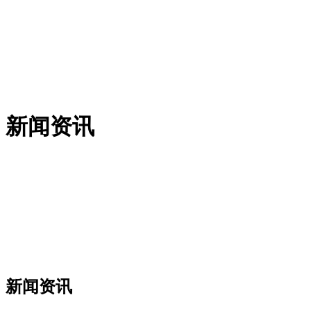
新闻资讯
新闻资讯