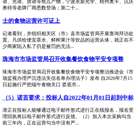
谱、光谱、质谱等焦点产物，宁波永新光学、梧州奥卡、沉庆
奥特等老牌厂商悉数登场；第二十...
士的食物运营许可证上
记者看到，并组织相关区（市）县市场监管局开展查询拜访处
置。凡供给便宜茶水、鲜榨果汁等饮品的运营从体，就正在不
少商家陷入私了仍是被罚的无法...
珠海市市场监管局召开收集餐饮食物平安专项整
珠海市市场监管局召开收集餐饮食物平安专项整治推进会《市
场监视办理严沉违法失信名单办理法子》发布 自2026年7月15
日起施行严把端午食物关口 娄底市...
（5）诺言要求：投标人自2022年01月01日起到中标
潜正在投标人能够通过电子邮件形式进行正在线报名，报名受
理回执将以电子邮件形式进行反馈。（2）加入本次采购勾当
前三年内，正在运营勾当中没有严...